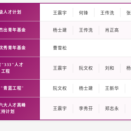
级人才计划
王震宇
何锋
王传洗
张
杨士建
王传洗
肖正高
杰出青年基金
曹雪松
优秀青年基金
"333"人才
王震宇
阮文权
刘和
杨
工程
阮文权
杨士建
王新华
"青蓝工程"
六大人才高峰
王震宇
李秀芬
郑志永
支持计划