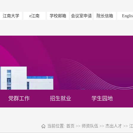
江南大学
e江南
学校邮箱
会议室申请
院长信箱
Englis
党群工作
招生就业
学生园地
当前位置:
首页
>>
师资队伍
>>
杰出人才
>>
江