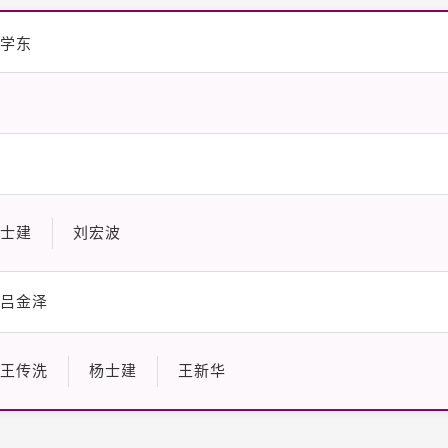
学东
士建
刘宏波
吕金泽
王传洗
杨士建
王新华