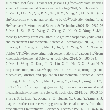
3
0
sulfureted MoO
/Fe-Ti spinel for gaseous Hg
recovery from smelting flu
kinetics.
Environmental Science & Technology
2020
, 54, 7659-7668.
4. Mei, J.; Liao, Y.; Qin, R. Y.; Sun, P. X.; Wang, C.; Ma, Y. P.; Qu, Z.*; 
0
2+
Hg
adsorption onto natural sphalerite by Cu
activation during flotation
0
Hg
recovery.
Environmental Science & Technology
2020
, 54, 7687-7696.
5. Mei, J.; Sun, P. X.; Wang, C.; Zhang, Q.; Hu, Q. X.;
Yang, S. J.*
, Sign
mercury recovery from coal-fired flue gas by phosphomolybdic acid grafti
and mechanism.
Environmental Science & Technology
2020
, 54, 1992-2001
6. Wang, C.; Zhang, X. F.; Mei, J.; Hu, Q. X.;
Yang, S. J.*
, Novel synergi
x
2
0
FeMoS
/TiO
for recovering high concentrations of gaseous Hg
from smel
kinetics.
Environmental Science & Technology
2020
, 54, 586-594.
7. Mei, J.; Wang, C.; Kong, L. N.; Liu, X. L.; Hu, Q. X.; Zhao, H.;
Yang, 
3
2
recyclable amorphous MoS
supported on TiO
for capturing high concentr
Mechanism, kinetics, and application.
Environmental Science & Technolog
8. Kong, L. N.; Zou, S. J.; Mei, J.; Geng, Y.; Zhao, H.;
Yang, S. J.*
, Outs
2
2
0
Cu/TiO
to SO
for capturing gaseous Hg
from nonferrous metal smelting 
mechanism.
Environmental Science & Technology
2018
, 52, 10003-10010.
9. Zou, S. J.; Liao, Y.; Xiong, S. C.; Huang, N.; Geng. Y.;
Yang, S. J.*
, H
magnetic sorbent for recovering gaseous elemental mercury from the flue gas
precipitators.
Environmental Science & Technology
2017
, 51, 3426-3434.