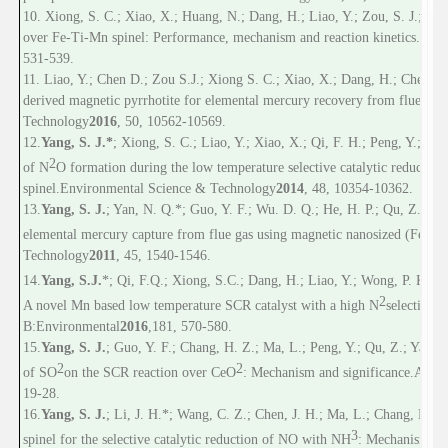
10. Xiong, S. C.; Xiao, X.; Huang, N.; Dang, H.; Liao, Y.; Zou, S. J.;
Yang
over Fe-Ti-Mn spinel: Performance, mechanism and reaction kinetics.
Envi
531-539.
11. Liao, Y.; Chen D.; Zou S.J.; Xiong S. C.; Xiao, X.; Dang, H.; Chen, T
derived magnetic pyrrhotite for elemental mercury recovery from flue gas.
Technology
2016
, 50, 10562-10569.
12.
Yang, S. J.*
; Xiong, S. C.; Liao, Y.; Xiao, X.; Qi, F. H.; Peng, Y.; Fu
2
of N
O formation during the low temperature selective catalytic reducti
spinel.
Environmental Science & Technology
2014
, 48, 10354-10362.
13.
Yang, S. J.
; Yan, N. Q.*; Guo, Y. F.; Wu. D. Q.; He, H. P.; Qu, Z.; Li, 
3-
x
elemental mercury capture from flue gas using magnetic nanosized (Fe
Technology
2011
, 45, 1540-1546.
1
4
.
Yang, S.
J.
*
; Qi, F.
Q.
; Xiong, S.
C.
; Dang, H.; Liao, Y.; Wong, P. K.*; L
2
A novel Mn based low temperature SCR catalyst with a high N
selectivity.
B
:
Environmental
2016
,
181, 570-580.
15.
Yang, S. J.
; Guo, Y. F.; Chang, H. Z.; Ma, L.; Peng, Y.; Qu, Z.; Yan, N
2
2
of SO
on the SCR reaction over CeO
: Mechanism and significance.
Appli
19-28.
16
.
Yang, S. J.
; Li, J. H.*; Wang, C. Z.; Chen, J. H.; Ma, L.; Chang, H. Z
3
spinel for the selective catalytic reduction of NO with NH
: Mechanism and 