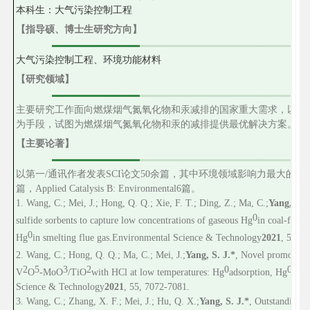
本
科
生：大气污染控制工程
【指导硕、博士生研究方向】
大气污染控制工程、环境功能材料
【研究领域】
主要研究工作面向燃煤烟气氮氧化物和汞减排的国家重大需求，以表
为手段，试图为燃煤烟气氮氧化物和汞的减排提供最优解决方案。
【主要论著】
以第一
/
通讯作者发表
SCI
论文
50
余
篇，其中环境领域影响力最大的期
篇，
Applied Catalysis B: Environmental
6
篇。
1. W
ang
, C.; Mei, J.; Hong, Q. Q.; Xie, F. T.; Ding, Z.; Ma, C.;
Yang, S. J
0
sulfide sorbents to capture low concentrations of gaseous Hg
in coal-fired
0
Hg
in smelting flue gas.
Environmental Science & Technology
2021
, 55, 7
2
. Wang, C.; Hong, Q. Q.; Ma, C.; Mei, J.;
Yang, S. J.*
, Novel promotion 
2
5
3
2
0
0
V
O
-MoO
/TiO
with HCl at low temperatures: Hg
adsorption, Hg
oxid
Science & Technology
2021
, 55, 7072-7081.
3. Wang, C.; Zhang, X. F.; Mei, J.; Hu, Q. X.;
Yang, S. J.*
, Outstanding p