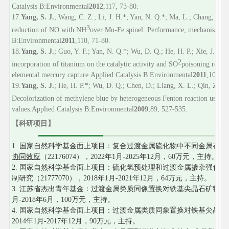
Catalysis B
:
Environmental
2012
,
117
, 73-80.
17
.
Yang, S. J.
; Wang, C. Z.; Li, J. H.*; Yan, N. Q.*; Ma, L.; Chang, H. Z
3
reduction of NO with NH
over Mn-Fe spinel: Performance, mechanism and
B
:
Environmental
2011
,
110
, 71-80.
1
8
.
Yang, S. J.
; Guo, Y. F.; Yan, N. Q.*; Wu, D. Q.; He, H. P.; Xie, J. K.; 
2
incorporation of titanium on the catalytic activity and SO
poisoning resist
elemental mercury capture.
Applied Catalysis B
:
Environmental
2011
,
101
, 6
1
9
.
Yang, S. J.
; He, H. P.*; Wu, D. Q.; Chen, D.; Liang, X. L.; Qin, Z. H.;
Decolorization of methylene blue by heterogeneous Fenton reaction using 
values.
Applied Catalysis B:
Environmental
2009
,
89
, 527-535.
【科研项目】
1. 国家自然科学基金面上项目：
复合过渡金属硫化物中不同金属在其
协同效应
（22176074），2022年1月-2025年12月，60万元，主持。
2. 国家自然科学基金面上项目：硫化氢预处理和过渡金属掺杂强化
制研究（21777070），2018年1月-2021年12月，64万元，主持。
3. 江苏省杰出青年基金：过渡金属类质同像置换对铁基尖晶石矿物界面反应性
月-2018年6月，100万元，主持。
4. 国家自然科学基金面上项目：过渡金属类质同象置换对铁基尖晶石NH3-
2014年1月-2017年12月，90万元，主持。