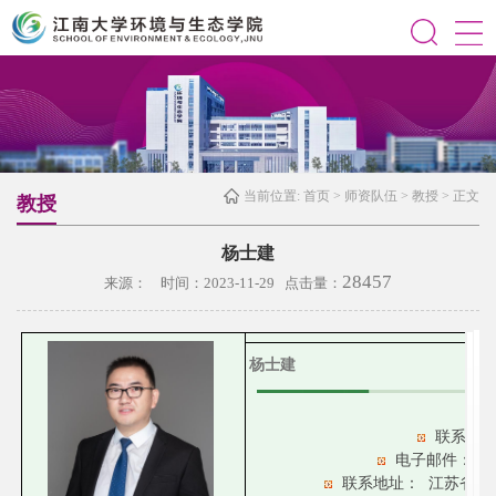
当前位置:
首页
>
师资队伍
>
教授
> 正文
教授
杨士建
28457
来源： 时间：2023-11-29 点击量：
杨士建
联系电
电子邮件：
ya
联系地址：
江苏省无