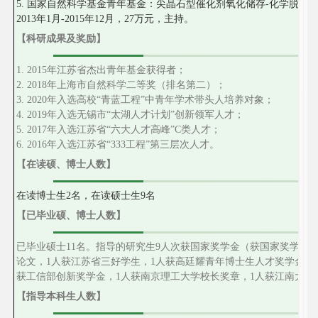
5. 国家自然科学基金青年基金：尖晶石型催化剂氧化储存-化学脱附法控制
2013年1月-2015年12月，27万元，主持。
【科研成果及奖励】
1. 2015年江苏省杰出青年基金获得者；
2. 2018年上海市自然科学二等奖（排名第二）；
3. 2020年入选高校“青蓝工程”中青年学术带头人培养对象；
4. 2019年入选无
锡市
“
太湖人才计划
”
创新领军人才；
5. 2017年入选江苏省“六大人才高峰”C类人才；
6. 2016年入选江苏省“333工程”第三层次人才。
【在读硕、博士人数】
在读博士生
2
名，在读硕士生
9
名
【已毕业硕、博士人数】
已毕业硕士
11
名。
指导的研究生
9
人次获国家奖学金（获国家奖学金
论文，
1
人获江苏省三好学生，
1
人获高廷耀青年博士生人才奖学金，
获工信部创新奖学金，
1
人获南京理工大学校长奖章，
1
人获江南大学
【指导本科生人数】