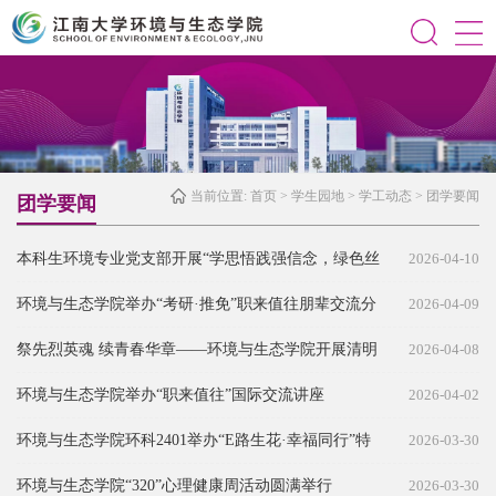
当前位置:
首页
>
学生园地
>
学工动态
>
团学要闻
团学要闻
本科生环境专业党支部开展“学思悟践强信念，绿色丝
2026-04-10
路启新程”主题党日活动
环境与生态学院举办“考研·推免”职来值往朋辈交流分
2026-04-09
享会
祭先烈英魂 续青春华章——环境与生态学院开展清明
2026-04-08
祭扫活动
环境与生态学院举办“职来值往”国际交流讲座
2026-04-02
环境与生态学院环科2401举办“E路生花·幸福同行”特
2026-03-30
色主题班会
环境与生态学院“320”心理健康周活动圆满举行
2026-03-30