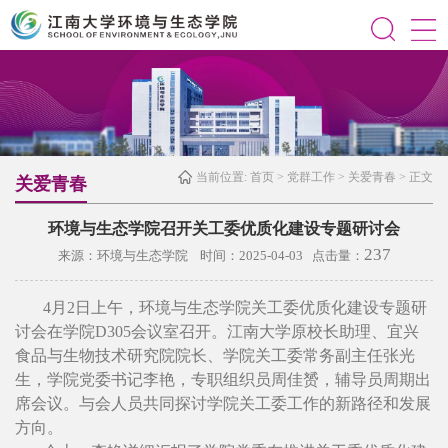
当前位置:
首页
>
党群工作
>
关爱青春
> 正文
关爱青春
环境与生态学院召开关工委优质化建设专题研讨会
237
来源：环境与生态学院 时间：2025-04-03 点击量：
4月2日上午，环境与生态学院关工委优质化建设专题研
讨会在学院D305会议室召开。江南大学原校长助理、宜兴
食品与生物技术研究院院长、学院关工委常务副主任张光
生，学院党委书记李艳，专职组织员周佳赟，辅导员周期出
席会议。与会人员共同探讨学院关工委工作的新路径和发展
方向。