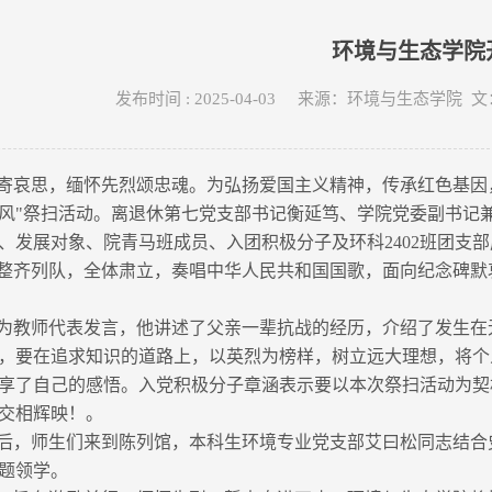
环境与生态学院
发布时间 : 2025-04-03 来源：环境与生态
寄哀思，缅怀先烈颂忠魂。为弘扬爱国主义精神，传承红色基因，
风"祭扫活动。离退休第七党支部书记衡延笃、学院党委副书记
、发展对象、院青马班成员、入团积极分子及环科2402班团支
整齐列队，全体肃立，奏唱中华人民共和国国歌，面向纪念碑默
为教师代表发言，他讲述了父亲一辈抗战的经历，介绍了发生在
，要在追求知识的道路上，以英烈为榜样，树立远大理想，将个
享了自己的感悟。入党积极分子章涵表示要以本次祭扫活动为契
交相辉映！。
后，师生们来到陈列馆，本科生环境专业党支部艾曰松同志结合
题领学。