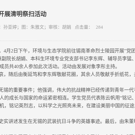
开展清明祭扫活动
学院 文：孙亚婷；图：朱雅文；审核：胡娟 点击量：
284
4月2日下午，环境与生态学院前往锡南革命烈士陵园开展"党
兼副院长胡娟、本科生环境专业党支部书记李东辉、辅导员李猛
部成员共40余人参加此次活动。活动由发展对象李彤主持。
哀，随后由衡延笃和李东辉敬献花圈，其余人员敬献手折纸花，
无锡的重要事件；他强调，伟大的抗战精神已经传递到青年一代
人的成长与国家的命运紧密相连。学生党员代表陈云帆用“铭记、
机，铭记英烈志，以科学之光照亮未来，在建设美丽中国的征途
史实讲述发生在无锡的武装抗日斗争的英雄事迹。最后，由朱董