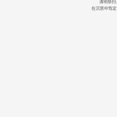
清明祭扫
在沉思中笃定