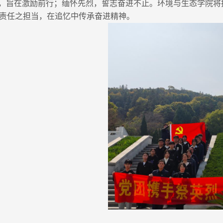
，旨在激励前行；缅怀先烈，誓志奋进不止。环境与生态学院将
责任之担当，在追忆中传承奋进精神。