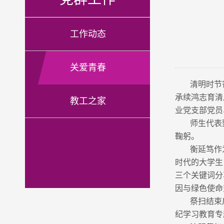
工作动态
关爱青春
清明时节
承续鸿志育清
教工之家
业党支部党员
师生代表
鞠躬。
衡延笃作
时代的大学生
三个关键词分
因与绿色使命
祭扫结束
纪学习教育专