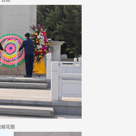
合照
敬献花圈