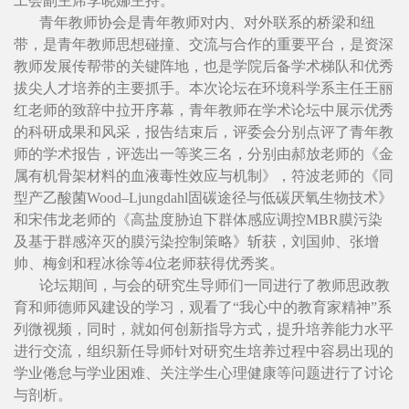
工会副主席李晓娜主持。
青年教师协会是青年教师对内、对外联系的桥梁和纽
带，是青年教师思想碰撞、交流与合作的重要平台，是资深
教师发展传帮带的关键阵地，也是学院后备学术梯队和优秀
拔尖人才培养的主要抓手。本次论坛在环境科学系主任王丽
红老师的致辞中拉开序幕，青年教师在学术论坛中展示优秀
的科研成果和风采，报告结束后，评委会分别点评了青年教
师的学术报告，评选出一等奖三名，分别由郝放老师的《金
属有机骨架材料的血液毒性效应与机制》，符波老师的《同
型产乙酸菌Wood–Ljungdahl固碳途径与低碳厌氧生物技术》
和宋伟龙老师的《高盐度胁迫下群体感应调控MBR膜污染
及基于群感淬灭的膜污染控制策略》斩获，刘国帅、张增
帅、梅剑和程冰徐等4位老师获得优秀奖。
论坛期间，与会的研究生导师们一同进行了教师思政教
育和师德师风建设的学习，观看了“我心中的教育家精神”系
列微视频，同时，就如何创新指导方式，提升培养能力水平
进行交流，组织新任导师针对研究生培养过程中容易出现的
学业倦怠与学业困难、关注学生心理健康等问题进行了讨论
与剖析。