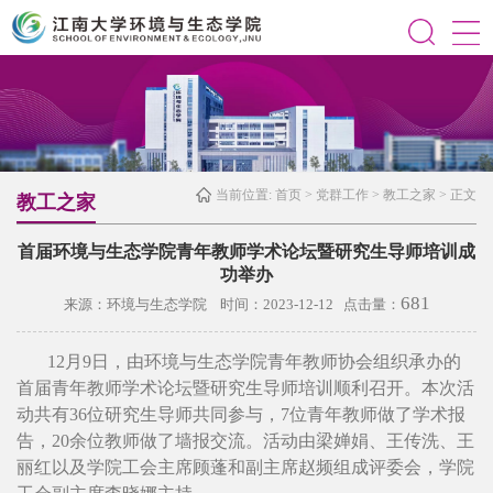
当前位置:
首页
>
党群工作
>
教工之家
> 正文
教工之家
首届环境与生态学院青年教师学术论坛暨研究生导师培训成
功举办
681
来源：环境与生态学院 时间：2023-12-12 点击量：
12月9日，由环境与生态学院青年教师协会组织承办的
首届青年教师学术论坛暨研究生导师培训顺利召开。本次活
动共有36位研究生导师共同参与，7位青年教师做了学术报
告，20余位教师做了墙报交流。活动由梁婵娟、王传洗、王
丽红以及学院工会主席顾蓬和副主席赵频组成评委会，学院