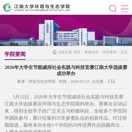
当前位置:
首页
>
新闻动态
>
学院要闻
> 正文
学院要闻
2026年大学生节能减排社会实践与科技竞赛江南大学选拔赛
成功举办
132
来源：环境与生态学院 时间：2026-05-13 点击量：
5月12日，2026年大学生节能减排社会实践与科技竞赛
江南大学选拔赛在环境与生态学院顺利举办。赛事自启动以
来，得到全校学子的广泛关注与积极响应，全校多个学院同
学踊跃参与，累计征集到35支参赛队伍的创新作品。经过前
期筛选，最终来自全校5个学院的20件优秀作品脱颖而出，