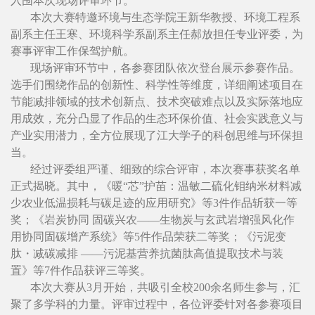
入围本次现场评审环节。
本次大赛特邀环境与生态学院王新华教授、环境工程系
副系主任王寒、环境科学系副系主任郝放担任专业评委，为
赛事评审工作保驾护航。
现场评审环节中，各参赛团队依次登台展示参赛作品。
选手们围绕作品的创新性、科学性等维度，详细阐述项目在
节能减排领域的技术创新点、技术突破难点以及实际落地应
用成效，充分凸显了作品的生态环保价值、社会实践意义与
产业实用潜力，全方位展现了江大学子的科创思维与环保担
当。
经过评委组严谨、细致的综合评审，本次赛事获奖名单
正式揭晓。其中，《暖“芯”护苗：温敏二硫化钼纳米材料减
少农业低温损耗与碳足迹的应用研究》等3件作品斩获一等
奖；《岩炭协同 固碳兴农——生物炭与玄武岩增强风化作
用协同固碳增产系统》等5件作品荣获二等奖；《污泥变
肽・减碳减排 ——污泥基营养抗菌肽高值提取技术与装
置》等7件作品获评三等奖。
本次大赛从3月开始，共吸引全校200余名师生参与，汇
聚了多学科的力量。评审过程中，各位评委针对各参赛项目