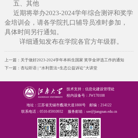
五
、
其他
近期将举办
202
3
-202
4
学年综合测评
和奖学
金
培训会
，
请各学院
扎口辅导员准时参
加
，
具体时间另行通知
。
详细通知发布在学院各官方年级群。
上一篇：
关于做好2023-2024学年本科生国家 奖学金评选工作的通知
下一篇：
杏坛听语 | “水利普法+生态公益诉讼”大讲堂
技术支持：信息化建设管理处
校内设备号：JW170108
地址：江苏省无锡市蠡湖大道1800号 邮编：214122
联系电话：0510-85910932 服务邮箱：see@jiangnan.edu.cn