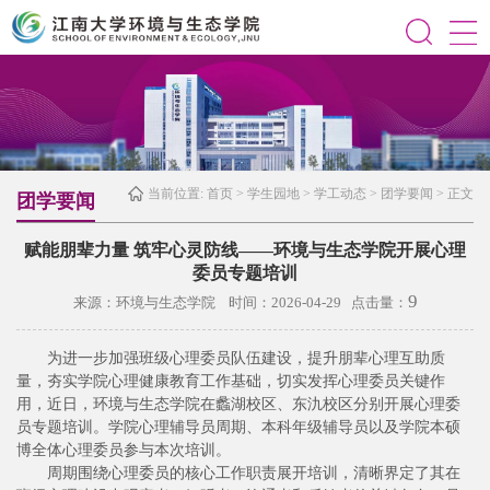
当前位置:
首页
>
学生园地
>
学工动态
>
团学要闻
> 正文
团学要闻
赋能朋辈力量 筑牢心灵防线——环境与生态学院开展心理
委员专题培训
9
来源：环境与生态学院 时间：2026-04-29 点击量：
为进一步加强班级心理委员队伍建设，提升朋辈心理互助质
量，夯实学院心理健康教育工作基础，切实发挥心理委员关键作
用，近日，环境与生态学院在蠡湖校区、东氿校区分别开展心理委
员专题培训。学院心理辅导员周期、本科年级辅导员以及学院本硕
博全体心理委员参与本次培训。
周期围绕心理委员的核心工作职责展开培训，清晰界定了其在