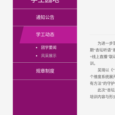
通知公告
学工动态
为进一步
团学要闻
期“杏坛听语
风采展示
+线上直播”
训。
吴琦以《
规章制度
个维度系统展
有方法”的守
此次“杏
培训内容与形