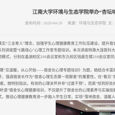
江南大学环境与生态学院举办“杏坛听
发布时间 : 2026-04-29 来源：环境与生态学院
落实“三全育人”理念，加强学生心理健康教育工作队伍建设，提升宿舍
”系列讲座暨“E路境心”心理工作室专题培训。本次讲座特邀大连医
联动模式，分别在蠡湖校区216会议室和东氿校区钱盘生楼210会议
“寓”见温暖，从心开始——宿舍长心理专题培训》为题，她结合丰富的
开，强调宿舍长作为“宿舍心理生态第一观察者”的重要性，在“看见”
护者。她特别指出，有效的心理关怀并非“过度干预”，而是“恰到好
坛听语”宿舍长心理健康培训，不仅提升了宿舍长的心理素养与实操技
式，推动心理健康教育进一步融入学生日常，实现“落地宿舍、温暖人