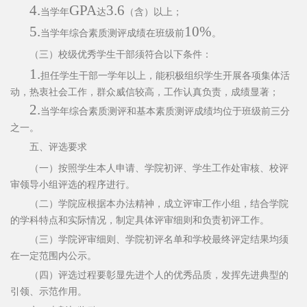
4.
GPA
3.6
当学年
达
（含）以上；
5.
10%
当学年综合素质测评成绩在班级前
。
（三）校级优秀学生干部须符合以下条件：
1.
担任学生干部一学年以上，能积极组织学生开展各项集体
活
动，热衷社会工作，群众威信较高，工作认真负责，成绩显著；
2.
当学年综合素质测评和基本素质测评成绩均位于班级前三
分
之一。
五、评选要求
（一）按照学生本人申请、学院初评、学生工作处审核、校
评
审领导小组评选的程序进行。
（二）学院应根据本办法精神，成立评审工作小组，结合学
院
的学科特点和实际情况，制定具体评审细则和负责初评工作。
（三）学院评审细则、学院初评名单和学校最终评定结果均
须
在一定范围内公示。
（四）评选过程要彰显先进个人的优秀品质，发挥先进典型
的
引领、示范作用。