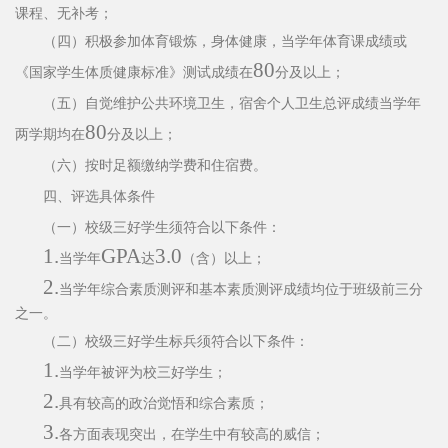
课程、无补考；
（四）积极参加体育锻炼，身体健康，当学年体育课成绩或
80
《国家学生体质健康标准》测试成绩在
分及以上；
（五）自觉维护公共环境卫生，宿舍个人卫生总评成绩当学
年
80
两学期均在
分及以上；
（六）按时足额缴纳学费和住宿费。
四、评选具体条件
（一）校级三好学生须符合以下条件：
1.
GPA
3.0
当学年
达
（含）以上；
2.
当学年综合素质测评和基本素质测评成绩均位于班级前三
分
之一。
（二）校级三好学生标兵须符合以下条件：
1.
当学年被评为校三好学生；
2.
具有较高的政治觉悟和综合素质；
3.
各方面表现突出，在学生中有较高的威信；