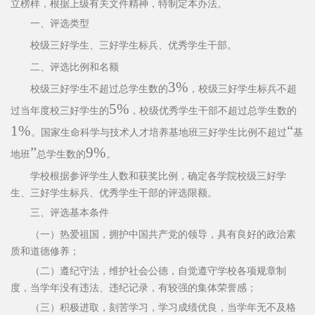
立榜样，根据上级有关文件精神，特制定本办法。
一、评选类型
校级三好学生、三好学生标兵、优秀学生干部。
二、评选比例和名额
3%
校级三好学生不超过总学生数的
，校级三好学生标兵不超
5%
过当年度校三好学生的
，校级优秀学生干部不超过总学生数的
1%
“
。国家生命科学与技术人才培养基地班三好学生比例不超过
基
”
9%
地班
总学生数的
。
学校根据参评学生人数和获奖比例，确定各学院校级三好学
生、三好学生标兵、优秀学生干部的评选限额。
三、评选基本条件
（一）热爱祖国，拥护中国共产党的领导，具有良好的政治
素
质和道德修养；
（二）遵纪守法，维护社会公德，自觉遵守学校各项规章制
度，当学年没有违法、违纪记录，有较强的集体荣誉感；
（三）积极进取，刻苦学习，学习成绩优良，当学年无不及
格