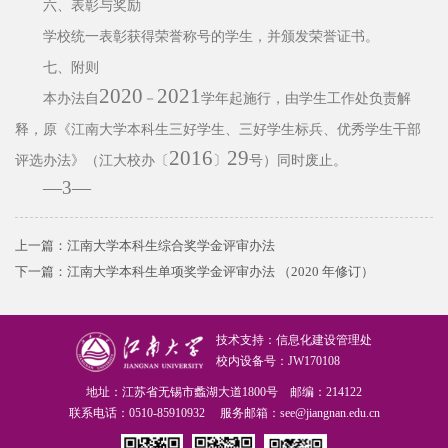
六、表彰与奖励
学校统一表彰获得荣誉称号的学生，并颁发荣誉证书。
七、附则
2020
2021
本办法自
－
学年起施行，由学生工作处负责解
释，
原《江南大学本科生三好学生、三好学生标兵、优秀学生干部
2016
29
评
选办法》（江大校办〔
〕
号）同时废止。
—
3
—
上一篇：
江南大学本科生综合奖学金评审办法
下一篇：
江南大学本科生单项奖学金评审办法 （2020 年修订）
技术支持：信息化建设管理处
校内设备号：JW170108
地址：江苏省无锡市蠡湖大道1800号 邮编：214122
联系电话：0510-85910932 服务邮箱：see@jiangnan.edu.cn