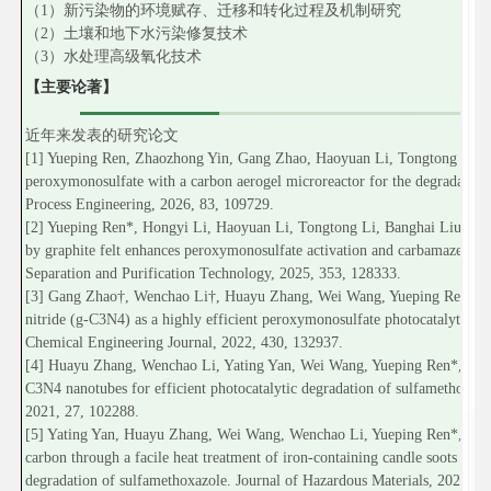
（1）新污染物的环境赋存、迁移和转化过程及机制研究
（2）土壤和地下水污染修复技术
（3）水处理高级氧化技术
【主要论著】
近年来发表的研究论文
[1] Yueping Ren, Zhaozhong Yin, Gang Zhao, Haoyuan Li, Tongtong Li, Fe
peroxymonosulfate with a carbon aerogel microreactor for the degradation
Process Engineering, 2026, 83, 109729.
[2] Yueping Ren*, Hongyi Li, Haoyuan Li, Tongtong Li, Banghai Liu, Fe
by graphite felt enhances peroxymonosulfate activation and carbamazepine
Separation and Purification Technology, 2025, 353, 128333.
[3] Gang Zhao†, Wenchao Li†, Huayu Zhang, Wei Wang, Yueping Ren*. Sin
nitride (g-C3N4) as a highly efficient peroxymonosulfate photocatalytic ac
Chemical Engineering Journal, 2022, 430, 132937.
[4] Huayu Zhang, Wenchao Li, Yating Yan, Wei Wang, Yueping Ren*, Xiufe
C3N4 nanotubes for efficient photocatalytic degradation of sulfamethoxa
2021, 27, 102288.
[5] Yating Yan, Huayu Zhang, Wei Wang, Wenchao Li, Yueping Ren*, Xiu
carbon through a facile heat treatment of iron-containing candle soots for 
degradation of sulfamethoxazole. Journal of Hazardous Materials, 2021, 1