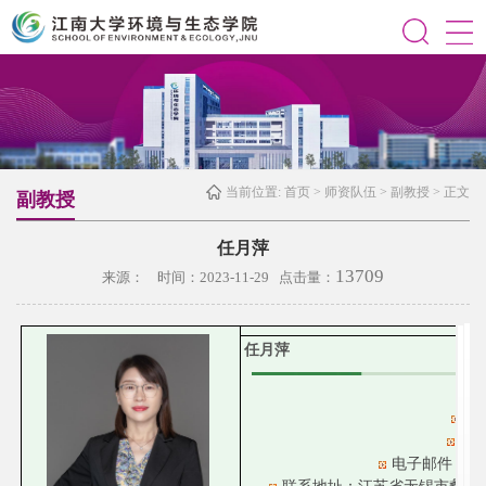
当前位置:
首页
>
师资队伍
>
副教授
> 正文
副教授
任月萍
13709
来源： 时间：2023-11-29 点击量：
任月萍
联
办
电子邮件：
yp
联系地址：江苏省无锡市蠡湖大