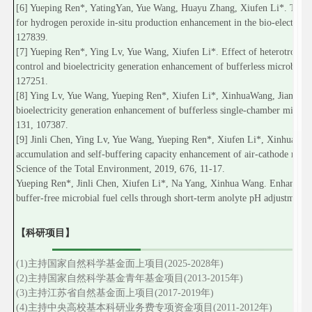
[6] Yueping Ren*, YatingYan, Yue Wang, Huayu Zhang, Xiufen Li*. Thermall
for hydrogen peroxide in-situ production enhancement in the bio-electro-
127839.
[7] Yueping Ren*, Ying Lv, Yue Wang, Xiufen Li*. Effect of heterotrophic 
control and bioelectricity generation enhancement of bufferless microbial 
127251.
[8] Ying Lv, Yue Wang, Yueping Ren*, Xiufen Li*, XinhuaWang, Jian Li. E
bioelectricity generation enhancement of bufferless single-chamber microbi
131, 107387.
[9] Jinli Chen, Ying Lv, Yue Wang, Yueping Ren*, Xiufen Li*, Xinhua Wa
accumulation and self-buffering capacity enhancement of air-cathode microb
Science of the Total Environment, 2019, 676, 11-17.
Yueping Ren*, Jinli Chen, Xiufen Li*, Na Yang, Xinhua Wang. Enhanced bio
buffer-free microbial fuel cells through short-term anolyte pH adjustment
【科研项目】
(1)主持国家自然科学基金面上项目
(2025-2028
年
)
(2)主持国家自然科学基金青年基金项目
(2013-2015
年
)
(3)主持江苏省自然基金面上项目
(2017-2019
年
)
(4)主持中央高校基本科研业务费专项资金项目
(2011-2012
年
)