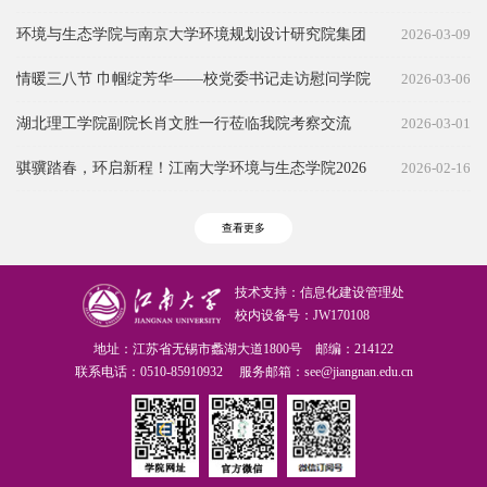
环境与生态学院与南京大学环境规划设计研究院集团
2026-03-09
股份公司（无锡分院）开展校企交流活动
情暖三八节 巾帼绽芳华——校党委书记走访慰问学院
2026-03-06
李激教授
湖北理工学院副院长肖文胜一行莅临我院考察交流
2026-03-01
骐骥踏春，环启新程！江南大学环境与生态学院2026
2026-02-16
年新年贺词
查看更多
技术支持：信息化建设管理处
校内设备号：JW170108
地址：江苏省无锡市蠡湖大道1800号 邮编：214122
联系电话：0510-85910932 服务邮箱：see@jiangnan.edu.cn