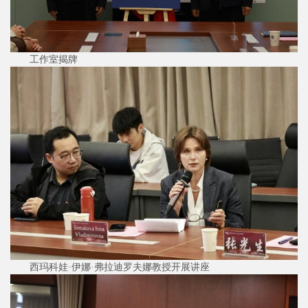
工作室揭牌
西玛科娃·伊娜·弗拉迪罗夫娜教授开展讲座