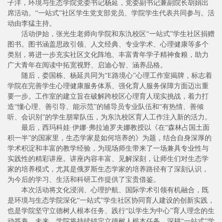
子洋，环境与生态学院党委书记杨延，党委副书记兼副院长胡娟出
席活动。“一站式”社区学生党支部党员、学院学生代表共同参与。活
动由李猛主持。
活动伊始，张光生老师向学院和东氿校区“一站式”学生社区捐赠
图书。图书涵盖思政引领、人文经典、专业学术、心理健康等多个
类别，将进一步充实社区文化阵地、丰富青年学子精神食粮，助力
广大青年在阅读中拓宽视野、启迪心智、涵养品格。
随后，娄国栋、杨延共同为“E路境心”心理工作室揭牌，标志着
学院在完善学生心理健康服务体系、强化育人服务保障方面迈出重
要一步。工作室的建立旨在破解跨校区心理育人现实挑战，着力打
造“懂心理、善引导、能示范”的辅导员专业队伍和“有热情、善倾
听、会识别”的学生朋辈队伍，为东氿校区育人工作注入新的活力。
最后，西玛科娃·伊娜·弗拉迪罗夫娜教授以《在“森林占国土面
积一半”的国家里，生态学家是如何培养的》为题，结合自身深厚的
学术积淀和丰富的教学经验，为现场师生带来了一场兼具专业性与
实践性的精彩讲座。讲座内容丰富、见解深刻，让师生们对生态学
家的培养模式，尤其是俄罗斯生态学家的培养路径有了深刻认识，
为今后的学习、生活和科研工作提供了宝贵借鉴。
本次活动将文化浸润、心理护航、国际学术引领有机融合，既
是环境与生态学院深化“一站式”学生社区协同育人建设的创新实践，
也是学院坚守立德树人根本任务、践行“以学生为中心”育人理念的生
动答卷。未来，学院将持续锚定立德树人根本任务，深耕“一站式”学