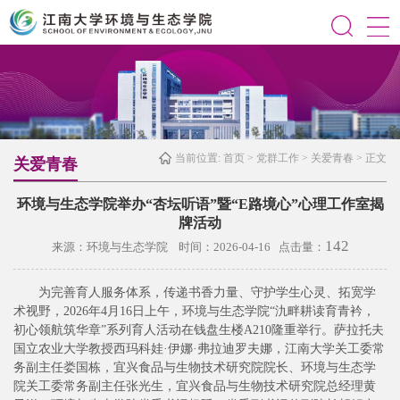
当前位置:
首页
>
党群工作
>
关爱青春
> 正文
关爱青春
环境与生态学院举办“杏坛听语”暨“E路境心”心理工作室揭
牌活动
142
来源：环境与生态学院 时间：2026-04-16 点击量：
为完善育人服务体系，传递书香力量、守护学生心灵、拓宽学
术视野，2026年4月16日上午，环境与生态学院“氿畔耕读育青衿，
初心领航筑华章”系列育人活动在钱盘生楼A210隆重举行。萨拉托夫
国立农业大学教授西玛科娃·伊娜·弗拉迪罗夫娜，江南大学关工委常
务副主任娄国栋，宜兴食品与生物技术研究院院长、环境与生态学
院关工委常务副主任张光生，宜兴食品与生物技术研究院总经理黄