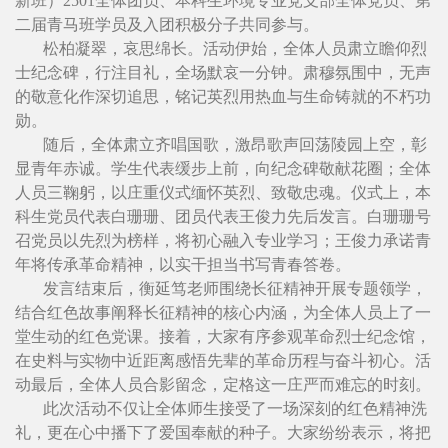
新班）2501全体团员、本科生环境专业党支部全体党员、第
二届青马班学员及入团积极分子共同参与。
松柏凝翠，哀思绵长。活动伊始，全体人员肃立瞻仰烈
士纪念碑，行注目礼，全场默哀一分钟。肃穆氛围中，无声
的敬意化作深切追思，铭记英烈用热血与生命铸就的不朽功
勋。
随后，全体肃立齐唱国歌，激昂歌声回荡陵园上空，彰
显青年赤诚。学生代表缓步上前，向纪念碑敬献花圈；全体
人员三鞠躬，以庄重仪式缅怀英烈、致敬忠魂。仪式上，本
科生党员代表白珊珊、团员代表王俊力先后发言。白珊珊号
召党员以先烈为榜样，将初心融入专业学习；王俊力承诺青
年将传承革命精神，以实干担当书写青春答卷。
发言结束后，衡延笃老师围绕长征精神开展专题领学，
结合红色故事阐释长征精神的核心内涵，为全体人员上了一
堂生动的红色党课。接着，大家有序参观革命烈士纪念馆，
在史料与实物中近距离感悟先辈的革命历程与奋斗初心。活
动最后，全体人员合影留念，定格这一庄严而难忘的时刻。
此次活动不仅让全体师生接受了一场深刻的红色精神洗
礼，更在心中播下了爱国奉献的种子。大家纷纷表示，将把