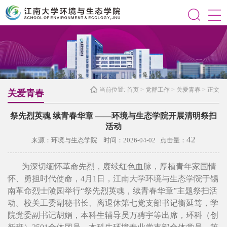
当前位置:
首页
>
党群工作
>
关爱青春
> 正文
关爱青春
祭先烈英魂 续青春华章 ——环境与生态学院开展清明祭扫
活动
42
来源：环境与生态学院 时间：2026-04-02 点击量：
为深切缅怀革命先烈，赓续红色血脉，厚植青年家国情
怀、勇担时代使命，4月1日，江南大学环境与生态学院于锡
南革命烈士陵园举行“祭先烈英魂，续青春华章”主题祭扫活
动。校关工委副秘书长、离退休第七党支部书记衡延笃，学
院党委副书记胡娟，本科生辅导员万骋宇等出席，环科（创