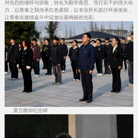
对先烈的缅怀与崇敬，转化为勤学善思、笃行实干的强大动
力，以青春之我传承红色基因，以专业所长践行环保使命，
让青春在接续奋斗中绽放出最绚丽的光彩。
肃立瞻仰纪念碑