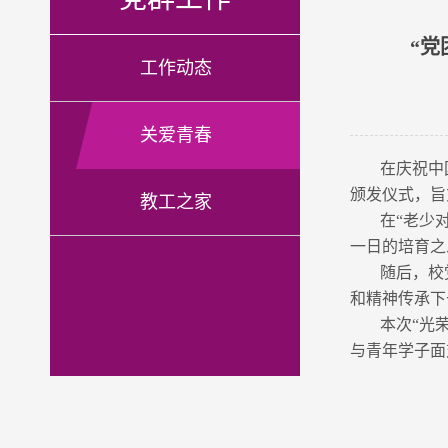
“党
工作动态
关爱青春
在庆祝中
颁发仪式，旨
教工之家
在“老少
一日的培育之
随后，校
和精神传承下
本次“光
与青年学子面