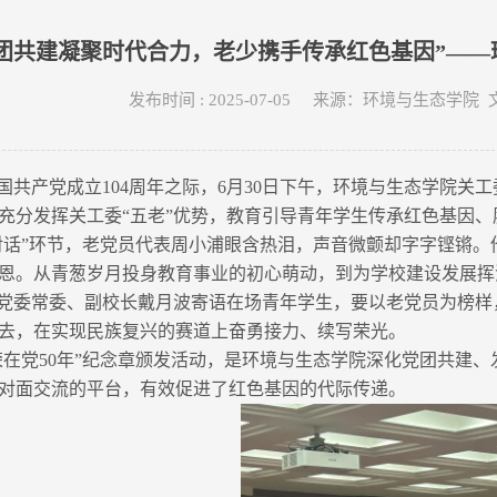
团共建凝聚时代合力，老少携手传承红色基因”——
发布时间 : 2025-07-05 来源：环境与生态
国共产党成立104周年之际，6月30日下午，环境与生态学院关
充分发挥关工委“五老”优势，教育引导青年学生传承红色基因、
对话”环节，老党员代表周小浦眼含热泪，声音微颤却字字铿锵
恩。从青葱岁月投身教育事业的初心萌动，到为学校建设发展挥
党委常委、副校长戴月波寄语在场青年学生，要以老党员为榜样
去，在实现民族复兴的赛道上奋勇接力、续写荣光。
荣在党50年”纪念章颁发活动，是环境与生态学院深化党团共建
对面交流的平台，有效促进了红色基因的代际传递。