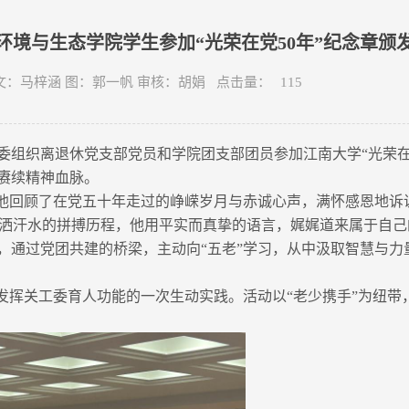
环境与生态学院学生参加“光荣在党50年”纪念章颁
学院 文：马梓涵 图：郭一帆 审核：胡娟 点击量：
115
工委组织离退休党支部党员和学院团支部团员参加江南大学“光荣在
赓续精神血脉。
。他回顾了在党五十年走过的峥嵘岁月与赤诚心声，满怀感恩地诉
洒汗水的拼搏历程，他用平实而真挚的语言，娓娓道来属于自己
，通过党团共建的桥梁，主动向“五老”学习，从中汲取智慧与力
、发挥关工委育人功能的一次生动实践。活动以“老少携手”为纽带