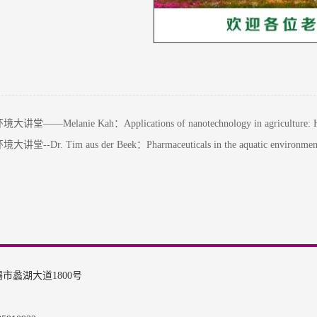
Melanie Kah：Applications of nanotechnology in agriculture: How can
Dr. Tim aus der Beek：Pharmaceuticals in the aquatic environment oc
市蠡湖大道1800号