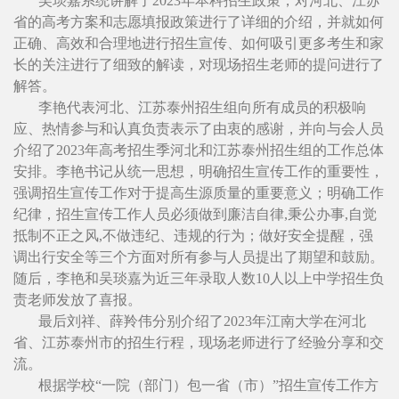
吴琰嘉系统讲解了2023年本科招生政策，对河北、江苏
省的高考方案和志愿填报政策进行了详细的介绍，并就如何
正确、高效和合理地进行招生宣传、如何吸引更多考生和家
长的关注进行了细致的解读，对现场招生老师的提问进行了
解答。
李艳代表河北、江苏泰州招生组向所有成员的积极响
应、热情参与和认真负责表示了由衷的感谢，并向与会人员
介绍了2023年高考招生季河北和江苏泰州招生组的工作总体
安排。李艳书记从统一思想，明确招生宣传工作的重要性，
强调招生宣传工作对于提高生源质量的重要意义；明确工作
纪律，招生宣传工作人员必须做到廉洁自律,秉公办事,自觉
抵制不正之风,不做违纪、违规的行为；做好安全提醒，强
调出行安全等三个方面对所有参与人员提出了期望和鼓励。
随后，李艳和吴琰嘉为近三年录取人数10人以上中学招生负
责老师发放了喜报。
最后刘祥、薛羚伟分别介绍了2023年江南大学在河北
省、江苏泰州市的招生行程，现场老师进行了经验分享和交
流。
根据学校“一院（部门）包一省（市）”招生宣传工作方