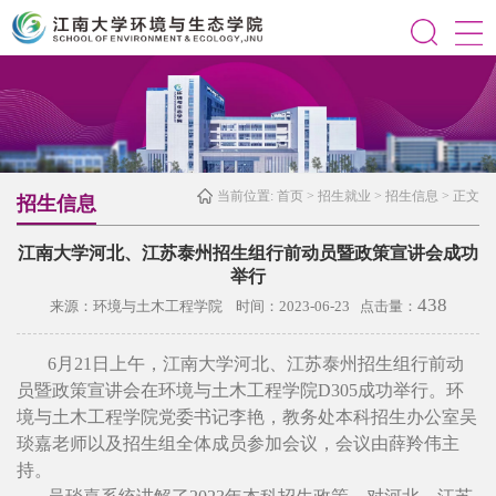
当前位置:
首页
>
招生就业
>
招生信息
> 正文
招生信息
江南大学河北、江苏泰州招生组行前动员暨政策宣讲会成功
举行
438
来源：环境与土木工程学院 时间：2023-06-23 点击量：
6月21日上午，江南大学河北、江苏泰州招生组行前动
员暨政策宣讲会在环境与土木工程学院D305成功举行。环
境与土木工程学院党委书记李艳，教务处本科招生办公室吴
琰嘉老师以及招生组全体成员参加会议，会议由薛羚伟主
持。