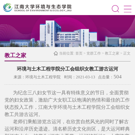
当前位置:
首页
>
党群工作
>
教工之家
> 正文
教工之家
环境与土木工程学院分工会组织女教工游古运河
504
来源：环境与土木工程学院 时间：2021-03-13 点击量：
为纪念三八妇女节这一具有特殊意义的节日，全面贯彻
党的妇女政策，激励广大女职工以饱满的热情和最佳的工作
状态投入工作，江南大学环境与土木工程学院分工会组织女
教工共游古运河。
老师们乘船游览古运河，在欣赏自然风光的同时了解古
运河和沿岸历史遗迹。清名桥历史文化街区，是大运河畔典