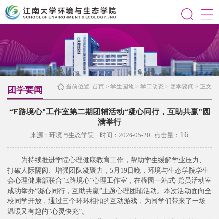
当前位置:
首页
>
学生园地
>
学工动态
>
团学要闻
> 正文
团学要闻
“E路境心”工作室第二期团辅活动“凝心同行，互助共赢”圆
满举行
16
来源：环境与生态学院 时间：2026-05-20 点击量：
为持续推进学院心理健康教育工作，帮助学生缓解学业压力、
打破人际隔阂、增强团队凝聚力，5月19日晚，环境与生态学院学生
会心理健康部联合“E路境心”心理工作室，在榴园一站式·党员活动室
成功举办“凝心同行，互助共赢”主题心理团辅活动。本次活动面向全
校同学开放，通过三个环环相扣的互动游戏，为同学们带来了一场
温暖又有趣的“心灵快充”。