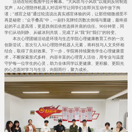
活动在轻松氛围中拉开帷幕。“大风吹与小风吹”以规则反转制造
笑声，AI心理陪伴机器人对话环节让同学们在即兴互动中放下拘
谨；“感官之链”通过轮流说出真实感官体验的词，让那些细微感受不
再是秘密；“众手叠高”中，一副扑克牌经历数次倒塌与重建，最终搭
起的不止是高塔，更是跌倒后依然选择并肩的信任。90分钟里，同
学们从动到静、从破冰到共筑，完成了从“我”到“我们”的转变。
本次心理团辅活动是环境与生态学院心理健康教育工作的一次
创新尝试，首次引入AI心理陪伴机器人元素，将科技与人文关怀相
结合，取得了良好效果。下一步，学院将持续聚焦学生心理健康需
求，不断探索形式多样、内容丰富的心理育人活动，用专业与温度
守护每一位学生的心灵，助力全体同学以更健康、更积极、更阳光
的心态面对学习与生活，向阳而行，聚力成长。