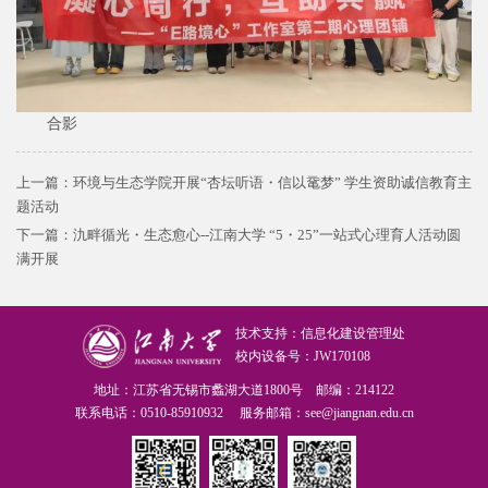
合影
上一篇：
环境与生态学院开展“杏坛听语・信以鼋梦” 学生资助诚信教育主
题活动
下一篇：
氿畔循光・生态愈心--江南大学 “5・25”一站式心理育人活动圆
满开展
技术支持：信息化建设管理处
校内设备号：JW170108
地址：江苏省无锡市蠡湖大道1800号 邮编：214122
联系电话：0510-85910932 服务邮箱：see@jiangnan.edu.cn