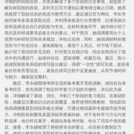
详细的时间线安排，并逐步解读了各个阶段的注意事项，如提前了
解目标院校的政策、及时关注官方通知以避免错过截止日期。她系
统梳理了院校信息的筛选与整理方法，建议通过官方网站、学长学
姐经验等多渠道获取信息，并利用表格进行分类整理，以便高效比
较和选择适合自己的院校与专业。在材料准备环节，她详细介绍了
简历及科研成果等必备文件的要点。对于简历，她强调要突出个人
优势与科研经历和未来规划，并给出实例，同时，她强调材料的规
范性与个性化结合，避免模板化，展现个人亮点。对于线下面试，
她介绍了面试的常见流程，针对英文自我介绍，结合实例演示了面
试中的沟通技巧，如保持自信、逻辑清晰、积极互动。最后，陈小
妮就院校推免系统的填写提出建议，强调“一次性”填写完成，提前准
备好所有所需信息，，避免在填写过程中反复修改，从而节省时间
与精力，确保提交顺利。
随后，李永硕围绕考研全流程备考展开系统讲解。他结合自身
备考经历，首先强调了制定科学复习计划的关键性，并以此为基
础，详细解读了基础、强化、冲刺三个阶段的复习规划。在基础阶
段，他建议注重知识点的全面覆盖，推荐使用经典教材。强化阶段
他强调侧重题型训练和难点突破，可通过模拟题和专题辅导提升能
力，冲刺阶段则聚焦真题演练和查漏补缺。对于各科学习方法与资
料选择，他分科目展开，根据自身备考经验，给出了切实中肯的建
议。接着，李永硕梳理了择校择专业的要点，在目标分数制定方
面，他提出根据历年录取线和自身基础设定阶梯目标，针对专业课