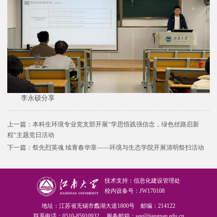
李永硕分享
上一篇：
本科生环境专业党支部开展“学思悟践强信念，绿色丝路启新
程”主题党日活动
下一篇：
祭先烈英魂 续青春华章——环境与生态学院开展清明祭扫活动
技术支持：信息化建设管理处
校内设备号：JW170108
地址：江苏省无锡市蠡湖大道1800号 邮编：214122
联系电话：0510-85910932 服务邮箱：see@jiangnan.edu.cn