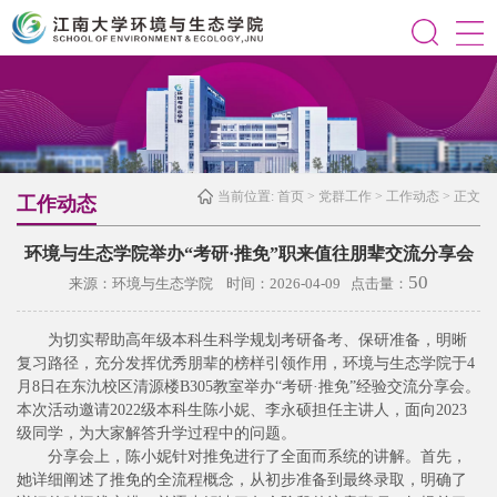
当前位置:
首页
>
党群工作
>
工作动态
> 正文
工作动态
环境与生态学院举办“考研·推免”职来值往朋辈交流分享会
50
来源：环境与生态学院 时间：2026-04-09 点击量：
为切实帮助高年级本科生科学规划考研备考、保研准备，明晰
复习路径，充分发挥优秀朋辈的榜样引领作用，环境与生态学院于4
月8日在东氿校区清源楼B305教室举办“考研·推免”经验交流分享会。
本次活动邀请2022级本科生陈小妮、李永硕担任主讲人，面向2023
级同学，为大家解答升学过程中的问题。
分享会上，陈小妮针对推免进行了全面而系统的讲解。首先，
她详细阐述了推免的全流程概念，从初步准备到最终录取，明确了