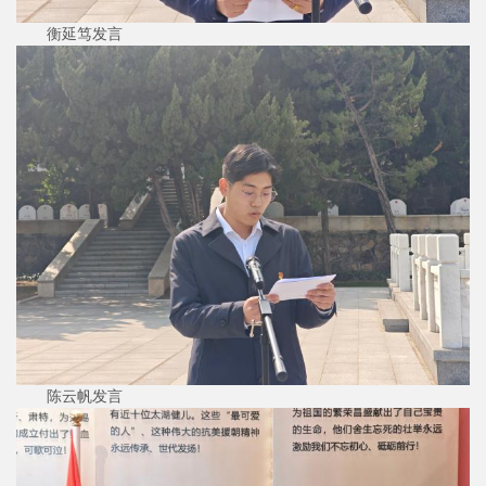
衡延笃发言
陈云帆发言