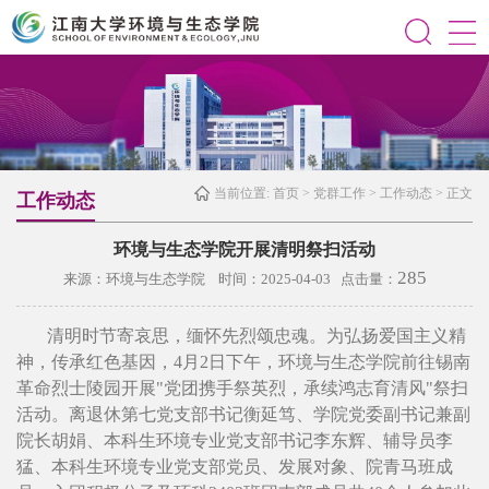
当前位置:
首页
>
党群工作
>
工作动态
> 正文
工作动态
环境与生态学院开展清明祭扫活动
285
来源：环境与生态学院 时间：2025-04-03 点击量：
清明时节寄哀思，缅怀先烈颂忠魂。为弘扬爱国主义精
神，传承红色基因，4月2日下午，环境与生态学院前往锡南
革命烈士陵园开展"党团携手祭英烈，承续鸿志育清风"祭扫
活动。离退休第七党支部书记衡延笃、学院党委副书记兼副
院长胡娟、本科生环境专业党支部书记李东辉、辅导员李
猛、本科生环境专业党支部党员、发展对象、院青马班成