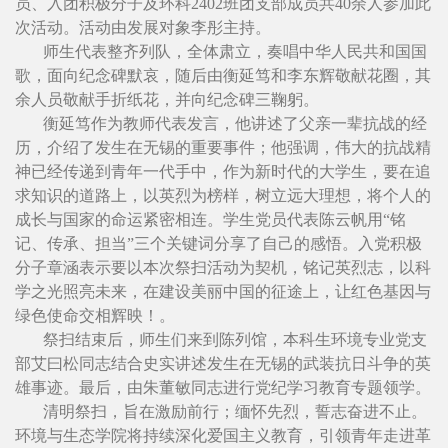
员、入团积极分子及环科2402班团支部成员共40余人参加此
次活动。活动由发展对象李彤主持。
师生代表整齐列队，全体肃立，奏唱中华人民共和国国
歌，面向纪念碑默哀，随后由衡延笃和李东辉敬献花圈，其
余人员敬献手折纸花，并向纪念碑三鞠躬。
衡延笃作为教师代表发言，他讲述了父亲一辈抗战的经
历，介绍了发生在无锡的重要事件；他强调，伟大的抗战精
神已经传递到青年一代手中，作为新时代的大学生，要在追
求知识的道路上，以英烈为榜样，树立远大理想，将个人的
成长与国家的命运紧密相连。学生党员代表陈云帆用“铭
记、传承、担当”三个关键词分享了自己的感悟。入党积极
分子章涵表示要以本次祭扫活动为契机，铭记英烈志，以科
学之光照亮未来，在建设美丽中国的征途上，让红色基因与
绿色使命交相辉映！。
祭扫结束后，师生们来到陈列馆，本科生环境专业党支
部艾曰松同志结合史实讲述发生在无锡的武装抗日斗争的英
雄事迹。最后，由朱董敏同志进行党纪学习教育专题领学。
清明祭扫，旨在激励前行；缅怀先烈，誓志奋进不止。
环境与生态学院将持续深化爱国主义教育，引领青年走进革