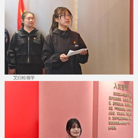
艾曰松领学