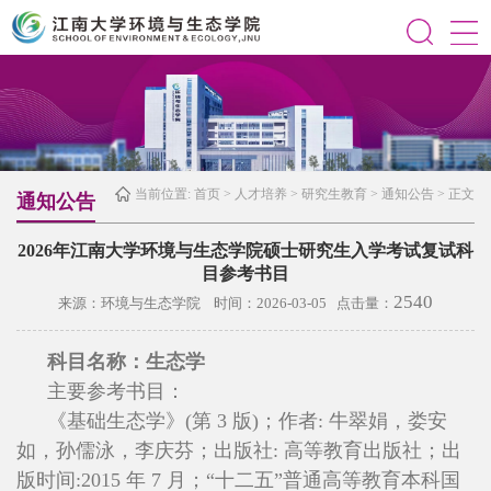
当前位置:
首页
>
人才培养
>
研究生教育
>
通知公告
> 正文
通知公告
2026年江南大学环境与生态学院硕士研究生入学考试复试科
目参考书目
2540
来源：环境与生态学院 时间：2026-03-05 点击量：
科目名称：生态学
主要参考书目：
《基础生态学》(第 3 版)；作者: 牛翠娟，娄安
如，孙儒泳，李庆芬；出版社: 高等教育出版社；出
版时间:2015 年 7 月；“十二五”普通高等教育本科国