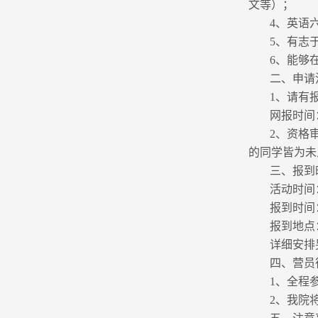
文等）；
4、英语
5、有志
6、能够
二、申请
1、请有报名
网报时间：2
2、资格
的同学皆为未
三、报到
活动时间：
报到时间：7
报到地点
详细安排
四、营员
1、全程
2、我院