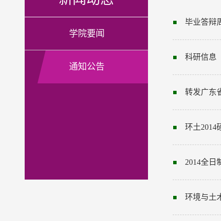
毕业答辩
学院要闻
科研信息
通知公告
转发广东
环土201
2014全
环境与土