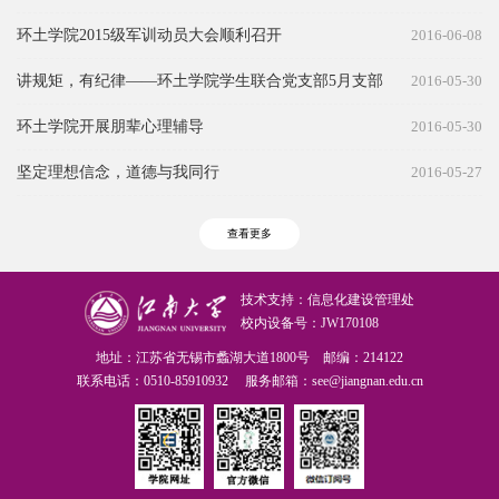
环土学院2015级军训动员大会顺利召开
2016-06-08
讲规矩，有纪律——环土学院学生联合党支部5月支部
2016-05-30
学习
环土学院开展朋辈心理辅导
2016-05-30
坚定理想信念，道德与我同行
2016-05-27
查看更多
技术支持：信息化建设管理处
校内设备号：JW170108
地址：江苏省无锡市蠡湖大道1800号 邮编：214122
联系电话：0510-85910932 服务邮箱：see@jiangnan.edu.cn