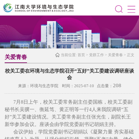
当前位置:
首页
>
党群工作
>
关爱青春
> 正文
关爱青春
校关工委在环境与生态学院召开“五好”关工委建设调研座谈
会
208
来源：环境与生态学院 时间：2025-07-10 点击量：
7月8日上午，校关工委常务副主任娄国栋，校关工委副
秘书长吴骥一、衡延笃、黄正明等一行4人来我院调研“五
好”关工委建设情况。关工委常务副主任张光生，副院长王
新华参加会议。座谈会由学院党委副书记胡娟主持。
会议伊始，学院党委副书记胡娟以《凝聚力量 夯实基础