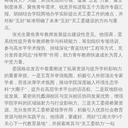
铸魂育人》为题，从强化组织引领、凝聚“五老”力量、健全
制度体系、聚焦青年需求、锐意开拓进取五个方面作专题汇
报。胡娟结合学院两地办学实际提出关工委工作的难点，并
对标“五好”标准明确了未来“五好”关工委建设的方向与重
点。
张光生聚焦青年教师发展提出建设性意见。他强调，需
系统性提升青年教师教学与科研能力，筹划组织专项培训、
参与高水平学术报告、持续深化“青蓝结对”工程等方式，充
分发挥老同志“传帮带”作用，助力青年教师快速成长为育人
中坚力量。
娄国栋在发言中着重阐述了拓展资源与提升学科影响力
的重要举措。一是五育并举强氛围。积极引入外部顶尖专家
学者，营造浓厚学术氛围，推动学院深度融入环境生态学
科“大圈子”，提升在高层学术平台的话语权。二是双地联动
促发展。紧密依托蠡湖校区与宜兴校区协同发展优势，增强
学院学科的区域辐射力与行业影响力。三是关工委搭桥聚资
源。充分发挥关工委桥梁纽带作用，积极引入优质社会教育
资源与校外实践平台。他强调，要建好、用好“江南大学5个
关心下一代教育基地”，并探索将其与“关工委助力‘一站