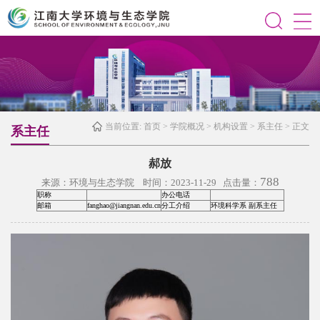
当前位置:
首页
>
学院概况
>
机构设置
>
系主任
> 正文
系主任
郝放
788
来源：环境与生态学院 时间：2023-11-29 点击量：
职称
办公电话
邮箱
fanghao@jiangnan.edu.cn
分工介绍
环境科学系 副系主任