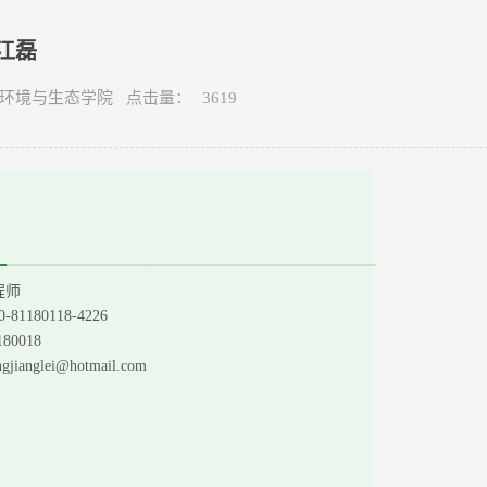
江磊
泊科学、
Microchemical Journal
、
Instrumentation Science & Technology
等多
来源： 环境与生态学院 点击量：
3619
程师
0-81180118-4226
180018
gjianglei
@hotmail.com