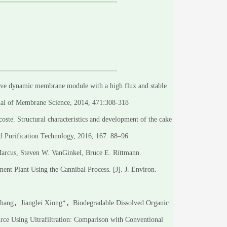
ive dynamic membrane module with a high flux and stable
rnal of Membrane Science, 2014, 471:308-318
ste. Structural characteristics and development of the cake
d Purification Technology, 2016, 167: 88–96
arcus, Steven W. VanGinkel, Bruce E. Rittmann.
nt Plant Using the Cannibal Process. [J]. J. Environ.
hang，Jianglei Xiong*，Biodegradable Dissolved Organic
e Using Ultrafiltration: Comparison with Conventional