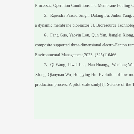
Processes, Operation Conditions and Membrane Fouling Co
5、Rajendra Prasad Singh, Dafang Fu, Jinhui Yang, J
a dynamic membrane bioreactor[J]. Bioresource Technolo
6、Fang Guo, Yaoyin Lou, Qun Yan, Jianglei Xiong, 
composite supported three-dimensional electro-Fenton remo
Environmental Management,2023: (325)116466.
7、Qi Wang, Liwei Luo, Nan Huang⁎, Wenlong Wang,
Xiong, Qianyuan Wu, Hongying Hu. Evolution of low mol
production process: A pilot-scale study[J]. Science of th