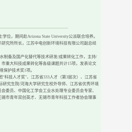
士学位，期间
赴
Arizona State University
公派联合培养。
术研究所所长
，江苏中电创新环境科技有限公司副总经
纯水制备及国产化替代等技术研发/成果转化工作，主持
/
市重大科技成果转化等各级课题共计15项，发表论文
境保护技术奖
1项。
团
“科技人才奖”、江苏省333人才
（第
3层次）
、江苏省
国际研究生院/河海大学研究生校外导师、江苏省优秀环境
员会委员、中国化工学会工业水处理专业委员会专家、
无锡市青年双创英才、无锡市青年科技工作者协会理事