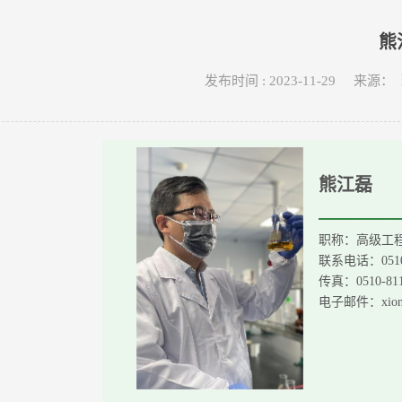
熊
党无锡经开区环保支部主委，农工党江苏省生态文明研究院研究员。担任湖
发布时间 : 2023-11-29 
熊江磊
职称：高级工
联系电话：
0
51
传真：
0
510-81
电子邮件：
xion