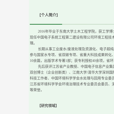
个人简介
【
】
2
016
年毕业于东南大学土木工程学院，获工学博
现任中国电子系统工程第二建设有限公司环境工程技
理。
长期从事工业废水
/废液处理及资源化、电子超
参与国家水专项、省双碳专项、省重大科技成果转化、
10
余
篇，出版学术专著
1部；获专利
授权
40
余
项，省环
先后获评江苏省产业教授、中国电子信息产业集
双创博士
（企业创新类）
、江南大学
/清华大学深圳
科技工作者、中国环境科学学会水处理与回用专业委
江苏省环境科学学会环境治理技术专业委员会委员、
等荣誉。
【
研究领域
】