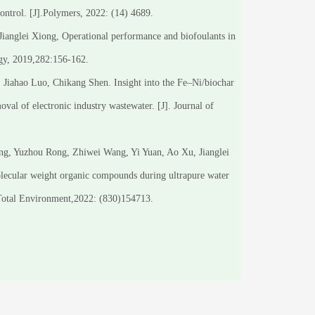
ntrol. [J].Polymers, 2022: (14) 4689.
ianglei Xiong, Operational performance and biofoulants in
gy, 2019,282:156-162.
Jiahao Luo, Chikang Shen. Insight into the Fe–Ni/biochar
val of electronic industry wastewater. [J]. Journal of
 Yuzhou Rong, Zhiwei Wang, Yi Yuan, Ao Xu, Jianglei
ecular weight organic compounds during ultrapure water
e Total Environment,2022: (830)154713.