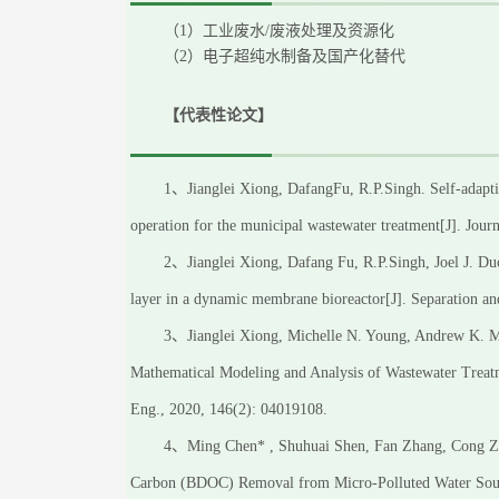
（
1）工业废水/废液处理及资源化
（
2）电子超纯水制备及国产化替代
【
代表性论文
】
1、Jianglei Xiong, DafangFu, R.P.Singh. Self-adapt
operation for the municipal wastewater treatment[J]. Jou
2、Jianglei Xiong, Dafang Fu, R.P.Singh, Joel J. Duco
layer in a dynamic membrane bioreactor[J]. Separation an
3、Jianglei Xiong, Michelle N. Young, Andrew K. M
Mathematical Modeling and Analysis of Wastewater Treatme
Eng., 2020, 146(2): 04019108.
4、Ming Chen* , Shuhuai Shen, Fan Zhang, Cong Z
Carbon (BDOC) Removal from Micro-Polluted Water Sourc