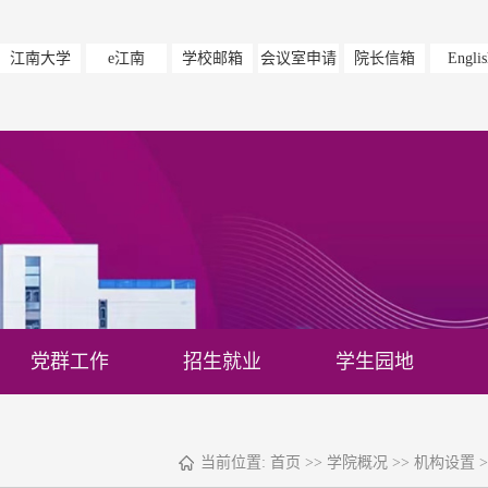
江南大学
e江南
学校邮箱
会议室申请
院长信箱
Englis
党群工作
招生就业
学生园地
当前位置:
首页
>>
学院概况
>>
机构设置
>