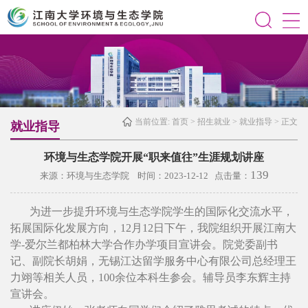
当前位置:
首页
>
招生就业
>
就业指导
> 正文
就业指导
环境与生态学院开展“职来值往”生涯规划讲座
139
来源：环境与生态学院 时间：2023-12-12 点击量：
为进一步提升环境与生态学院学生的国际化交流水平，
拓展国际化发展方向，12月12日下午，我院组织开展江南大
学-爱尔兰都柏林大学合作办学项目宣讲会。院党委副书
记、副院长胡娟，无锡江达留学服务中心有限公司总经理王
力翊等相关人员，100余位本科生参会。辅导员李东辉主持
宣讲会。