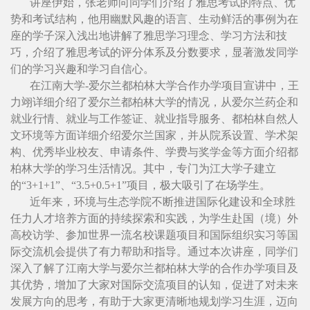
讲座伊始，张老师向同学们介绍了雅思考试的特点、优
势和考试结构，他用幽默风趣的语言、生动鲜活的事例为在
座的学子深入浅出地讲解了雅思学习理念、学习方法和技
巧，介绍了雅思考试的评分体系及分数要求，显著激发同学
们的学习兴趣和学习自信心。
在江南大学-爱尔兰都柏林大学合作办学项目宣讲中，王
力翊详细介绍了爱尔兰都柏林大学的情况，从爱尔兰药企和
就业行情、就业与工作签证、就业指导服务、都柏林自然人
文环境等方面详细介绍爱尔兰国家，并从院系设置、学术架
构、优秀毕业校友、申请条件、学费与奖学金等方面介绍都
柏林大学的学习生活情况。其中，专门为江大学子建立
的“3+1+1”、“3.5+0.5+1”项目，极大吸引了在场学生。
近年来，环境与生态学院不断推进国际化建设和全球胜
任力人才培养方面的持续探索和实践，为学生赴国（境）外
高校访学、参加世界一流名校课题项目和国际组织实习等国
际交流机会提供了有力帮助和指导。通过本次讲座，同学们
深入了解了江南大学与爱尔兰都柏林大学的合作办学项目及
其优势，增加了大家对国际交流项目的认知，促进了对未来
发展方向的思考，有助于大家更清晰地规划学习生涯，迈向