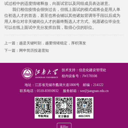
试过程中的适度情绪释放，向面试官以及同组成员表达谢意。
我们相信疫情会很快过去，但线上面试的模式或将会是用人单
位初选人才的首选，甚至也将会辅以其他诸如背调等手段以后成为
用人单位对非关键岗位人才的最终甄选人才方式。祝愿诸位毕业生
可以在线上面试中充分发挥自我，取得心仪的职位。
上一篇：
越是关键时刻，越要情绪稳定，厚积薄发
下一篇：
网申简历投递需知
技术支持：信息化建设管理处
校内设备号：JW170108
地址：江苏省无锡市蠡湖大道1800号 邮编：214122
联系电话：0510-85910932 服务邮箱：see@jiangnan.edu.cn
返回pc