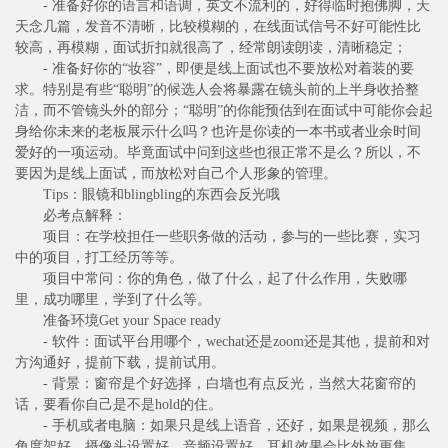
- 准备好你的语言和语调，英文不流利的，好得临时抱佛脚，天
天念几篇，发音不清晰，比较模糊的，在线面试信号不好可能性比
较高，再模糊，面试折扣就很高了，经常朗读朗读，清晰稳定；
- 准备好你的“妆容”，即便是线上面试也不要放松对着装的要
求。特别是有些“聪明”的候选人会将暴露在镜头前的上半身收拾整
洁，而不管镜头外的部分；“聪明”的你能预估到在面试中可能你会起
身给你未来的老板展示什么吗？也许是你读的一本书或者业余时间
爱好的一项运动。毕竟面试中问到这些也很正常不是么？所以，不
要因为是线上面试，而放松对自己个人形象的管理。
Tips：眼镜和blingbling的东西会反光哦
必考点解释：
项目：在学校担任一些职务做的活动，参与的一些比赛，实习
中的项目，打工经历等等。
项目中常问：你的角色，做了什么，起了什么作用，失败哪
里，成功哪里，学到了什么等。
准备环境Get your Space ready
- 软件：面试平台用哪个，wechat还是zoom还是其他，提前和对
方沟通好，提前下载，提前试用。
- 背景：窗帘是个好选择，白墙也有点反光，当然大花窗帘的
话，要看你自己是不是hold的住。
- 手机或者电脑：如果只是线上语音，还好，如果是视频，那么
角度架好，摄像头设置好，音频设置好，耳机效果会比外放更集