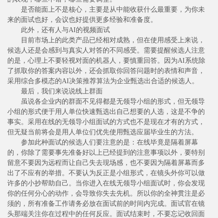
是否能面上不是核心，主要是从中能收获什么最重要，为你未
来的面试也好，会议也好提供更多经验和准备度。
此外，还有人与AI的视频面试
目前市场上的此类产品已经相对成熟，但在使用感受上来说，
候选人还是会感到与真实人对答的不同感受。需要提醒候选人注意
的是，心理上不要轻视对面的机器人，要慎重回答。因为AI系统除
了抓取你的答案内容以外，还会抓取你回答问题时的表情和声音，
采用综合多模态的AI决策推荐算法为企业甄选出合适的候选人。
最后，我们来说说线上群面
虽说各企业内的群面不见得都是无领导小组的形式，但无领导
小组的形式便于用人单位快速甄选出自己想要的人选，这是不争的
事实。采用在线的无领导小组面试的方式也不是现在才有的方式，
但无疑当前将会是用人单位们优先使用甄选应届毕业生的方法。
参加此种面试的候选人们要注意的是：在线毕竟是隔着屏幕
的，你除了需要事先准备好以上已经提到的注意事项以外，要特别
留意不要因为远程而让自己失去现场感，也不要因为隔着屏幕而多
出了不应有的举措。不要认为反正是小组形式，在镜头外你可以做
许多的小抄帮助自己。当你进入在线无领导小组面试时，你会发现
你的任何分心的动作，会导致你失去先机。所以你的全神贯注是必
须的，所有准备工作请务必放在面试前的时间内完成。面试官在镜
头那端关注你在过程中的任何反应。面试结束时，不要忘记收回面