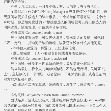
户的需求等等。
不是：几点上班，一月多少钱，有几天假期，有没有活动。
友情提示：作为HR或Hiring Manager在当前疫情的特殊时期，毫
无疑问会更关注候选人的综合素质，一个简单的开场寒暄：“这个特
殊时期，你是如何度过的？”根据候选人的回答就可以得出候选人的
时间管理、情绪管理、价值观等诸多信息。
准备结束 Get yourself ready to next
线上面试接近结束，可以表达谢意，请求对方的反馈（虽然对
方不一定给），并询问后续的流程，以及还有没有什么其他问题。
- 等待他人都退出，再退出，以防遗漏信息。
- 退出要完整，千万不要留着音频或者开着摄像头。
准备尴尬 Get yourself face to awkward
线上面试中难免不出现尴尬的场景，尴尬需要化解吗？
能当然最好，看个人的幽默细胞吧，不能也无所谓，关键要“过
去”，立刻接入下一个话题，或者是问一下刚才的问题，或者是征询
对方的意见都可以。
面对尴尬不二法宝就是坦荡的态度，发生了，就过去了，move
on！
准备完胜 Get yourself learn from Online-Interview
面试结束，活儿还没结束，通常组织内大家会快速catch up对刚
面试过的candidate的看法；而面试者也可以快速review一下自己今天
的表现，哪些不错，哪些需要调整。