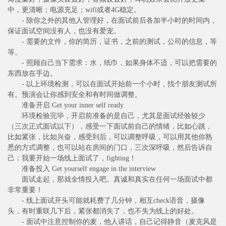
中，更清晰；电源充足；wifi或者4G稳定。
- 除你之外的其他人管理好，在面试前后各加半小时的时间内，
保证面试空间没有人，也没有爱宠。
- 需要的文件，你的简历，证书，之前的测试，公司的信息，等
等。
- 照顾自己当下需求：水，纸巾，如果身体不适，可以把需要的
东西放在手边。
- 以上环境检测，可以在面试开始前一个小时，找个朋友测试所
有。预演会让你感到安全和有时间做调整。
准备开启 Get your inner self ready
环境检验完毕，开启前准备的是自己，尤其是面试经验较少
（三次正式面试以下），感受一下面试前自己的情绪，比如心跳，
比如紧张，比如兴奋，感受到后，可以调整呼吸，可以用其他你熟
悉的方式调整，也可以站在房间的门口，三次深呼吸，然后告诉自
己：我要开始一场线上面试了，fighting！
准备投入 Get yourself engage in the interview
面试走起，那就全情投入吧。真诚和真实在任何一场面试中都
非常重要！
- 线上面试开头可能就耗费了几分钟，相互check语音，摄像
头，有时重联几下后，紧张都消失了，也不失为线上的好处。
- 面试中注意控制你的麦，他人讲话，自己记得静音（麦克风是