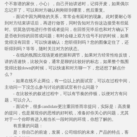
个不靠谱的家伙，小心），自己开始讲述时，记得开麦，如果偶尔
忘记开了，可以和对方确认刚刚听到哪里，然后重复。
- 面试中因为网络的关系，常常会有延时的现象。此时要耐心等
到对方结束讲话后，再进行做答，同时告知对方你这边接受有些延
时。切莫急切地进行作答或者提问，在回答完毕后也和对方确认下
是否收到你的回答或问题；有时会碰上双方信号不好的时候，如果
觉得没有回音，可以快速确认：您听得到吗？您的图像定住了，还
听得到吗？等等，随时关注对方的状态。
- 在线的氛围比现场更难把握和调节，如果对方经常性给反馈，
讲的语速快，比较兴奋，通常是聊的比较好的标志，如果整个氛围
觉得比较down的时候，可以快速和对方聊一下，您还想了解点什
么？
- 如果在线不止两位，有一位以上的面试官，可以在过程中间，
主动问一下没怎么参与讨论的面试官有什么问题？
- 在比较长的叙述过程中，可以有节奏的停顿，以便对方有问
题，可以介入。
- 面试中，很多candidate更注重回答而非提问，实际是：高质量
的提问，也是展现你的思维的好时机，准备好你关心的问题，尤其
对于一个你即将进入相当长一段时间的环境，你想了解的。
有质量的问题：
是：你自己的前途，发展，公司组织的未来，产品的特点，客