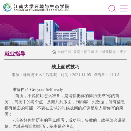
当前位置:
首页
>
招生就业
>
就业指导
> 正文
就业指导
线上面试技巧
1112
来源：环境与土木工程学院 时间：2021-11-05 点击量：
准备自己 Get your Self ready
- 简历，不说简历怎么准备，是请你把你的简历变成“你的简
历”，简历中的每个点，从照片到版面，到内容，到数据，所有信息
都有被面的可能，不要在面试的时候被问的好像是别人帮你写的简
历；
- 准备好你简历中的重点经历，成功的，失败的，故事怎么讲清
楚。尤其是项目型经历，基本是必考点；