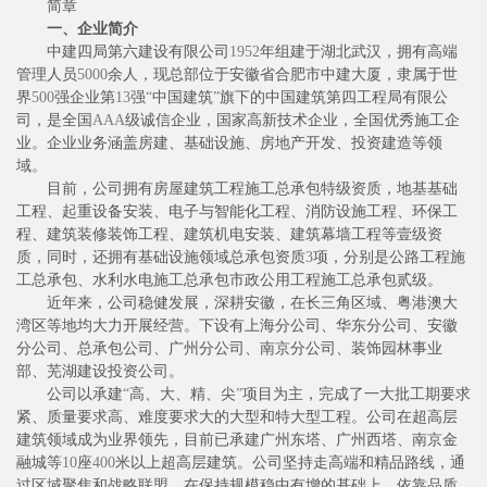
简章
一、企业简介
中建四局第六建设有限公司
1952
年组建于湖北武汉，拥有高端
管理人员
5000
余人，现总部位于安徽省合肥市中建大厦，隶属于世
界
500
强企业第
13
强
“
中国建筑
”
旗下的中国建筑第四工程局有限公
司，是全国
AAA
级诚信企业，国家高新技术企业，全国优秀施工企
业。企业业务涵盖房建、基础设施、房地产开发、投资建造等领
域。
目前，公司拥有房屋
建筑工程施工总承包特级资质，地基基础
工程、起重设备安装、电子与智能化工程、消防设施工程、环保工
程、建筑装修装饰工程、建筑机电安装、建筑幕墙工程等壹级资
质，同时，还拥有基础设施领域总承包资质
3
项，分别是公路工程施
工总承包、水利水电施工总承包市政公用工程施工总承包贰级。
近年来，公司稳健发展，深耕安徽，在长三角区域、粤港澳大
湾区等地均大力开展经营。下设有上海分公司、华东分公司、安徽
分公司、总承包公司、广州分公司、南京分公司、装饰园林事业
部、芜湖建设投资公司。
公司以承建
“
高、大、精、尖
”
项目为主，完成了一大批工期要求
紧、质量要求高、难度要求大的大型和特大型工程。公司在超高层
建筑领域成为业界领先，目前已承建广州东塔、广州西塔、南京金
融城等
10
座
400
米以上超高层建筑。公司坚持走高端和精品路线，通
过区域聚焦和战略联盟，在保持规模稳中有增的基础上，依靠品质