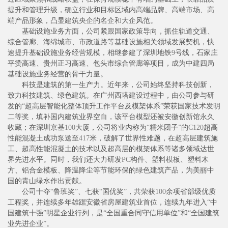
提升和管理升级，确立行业和目标区域内高端品牌、高端市场、高
端产品形象，凸显建筑央企的名企和大企风范。
基础设施业务方面，公司紧跟国家政策导向，抓住轨道交通、
综合管廊、海绵城市、市政道路等基础设施相关领域发展契机，快
速提升基础设施业务经营规模，相继参建了深圳地铁
9
号线，石家庄
平赞高速、贵州正习高速、包头市综合管廊等项目，成为中建四局
基础设施业务经营的骨干力量。
科技是建筑的第一生产力。近年来，公司始终坚持科技创新，
致力科技建筑、绿色建筑。在广州西塔建设过程中，由公司参与研
发的
“
超高层智能化整体顶升工作平台及模架体系
”
荣获国家技术发明
二等奖，填补国内建筑业界空白，该平台模型还被安徽创新馆永久
收藏；在深圳京基
100
大厦，公司将业内称为
“
糯米团子
”
的
C120
超高
性能混凝土成功泵送至
417
米，破解了世界性难题，在超高层建筑施
工、超高性能混凝土的技术以及超高层的模架体系等诸多领域达世
界先进水平。同时，我们还大力研发
PC
构件、塑料模板、塑料木
方、铝合金模板、降温降尘等节能环保的绿色建筑产品，为美丽中
国的青山绿水作出贡献。
公司十夺
“
鲁班奖
”
、七获
“
国优奖
”
，共荣获
100
余项省部级优质
工程奖，并连续多年雄踞安徽省房屋建筑业首位，连续九年进入
“
中
国建筑十强
”
明星企业行列，是
“
全国重合同守信用单位
”
和
“
全国建筑
业先进企业
”
。