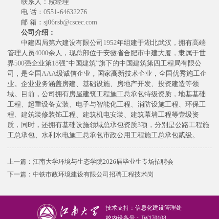
联系人：段经理
电 话：
0551-64632276
邮 箱：
sj06rsb@cscec.com
公司介绍：
中建四局第六建设有限公司
1952
年组建于湖北武汉，拥有高端
管理人员
4000
余人，现总部位于安徽省合肥市中建大厦，隶属于世
界
500
强企业第
18
强“中国建筑”旗下的中国建筑第四工程局有限公
司，是全国
AAA
级诚信企业，国家高新技术企业，全国优秀施工企
业。企业业务涵盖房建、基础设施、房地产开发、投资建造等领
域。目前，公司拥有房屋建筑工程施工总承包特级资质，地基基础
工程、起重设备安装、电子与智能化工程、消防设施工程、环保工
程、建筑装修装饰工程、建筑机电安装、建筑幕墙工程等壹级资
质，同时，还拥有基础设施领域总承包资质
3
项，分别是公路工程施
工总承包、水利水电施工总承包市政公用工程施工总承包贰级。
上一篇：
江南大学环境与生态学院2026届毕业生专场招聘会
下一篇：
中铁市政环境建设有限公司招聘工程技术岗
技术支持：信息化建设管理处
校内设备号：JW170108