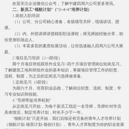
欢迎关注企业微信公众号，了解中建四局六公司更多资讯。
二、新员工
“
领航计划
”
（
“2+4+6”
培养计划）
1.
岗前入职培训
（
1
）公司、分公司精心准备，各级领导关怀，现场讲话、授
课。
（
2
）内、外部讲师讲授精彩职业课程；师兄师姐经验分享，助
你变身职场达人。
（
3
）丰富多彩的素质拓展活动，让你迅速融入四局六公司大家
庭。
2.
项目见习培训（
2+4
阶段）
两个月项目班组跟班作业见习
+
四个月项目管理岗位轮岗见习。
了解建筑工地和班组作业的基本知识，掌握项目管理工作的职责、
流程、制度，为之后的定岗见习选择做准备。
3.
定岗见习（
6
阶段）
为期六个月。培育职业品德，了解岗位职责、流程、制度，学
习专业知识和技能。
4.“
导师带徒培养机制
”
从定岗见习开始，为每个新员工指定一名导师，导师针对学员
具体情况，制定培养计划，时长不少于一年。
“
领航计划
”
只是开始，我们后续还有完备的青年人才培养计划
（领航计划
-
领英计划
-
领创计划）、青年人才库制度为你的职业发展