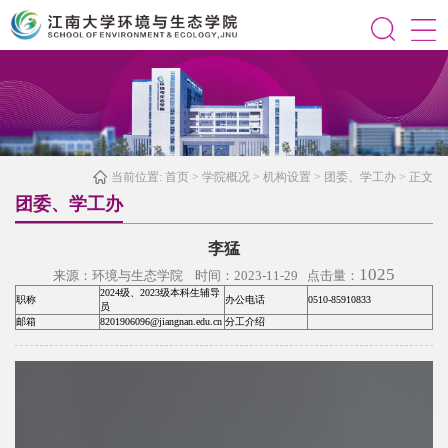
当前位置:
首页
>
学院概况
>
机构设置
>
团委、学工办
> 正文
团委、学工办
李猛
1025
来源：环境与生态学院 时间：2023-11-29 点击量：
2024级、2023级本科生辅导
职称
办公电话
0510-85910833
员
邮箱
8201906096@jiangnan.edu.cn
分工介绍