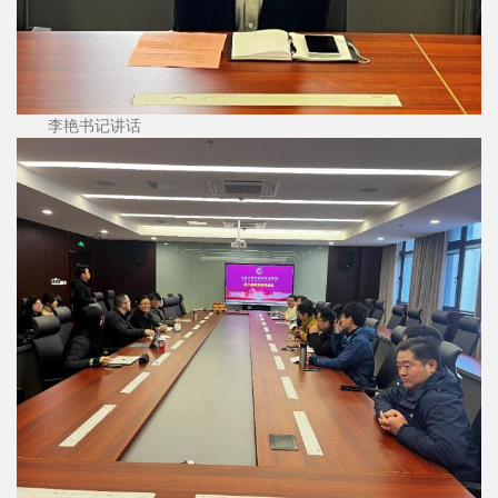
李艳书记讲话