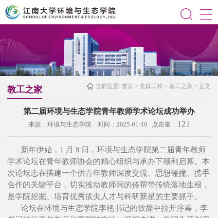
当前位置:
首页
>
党群工作
>
教工之家
> 正文
教工之家
第二届环境与生态学院青年教师学术论坛成功举办
121
来源：环境与生态学院 时间：2025-01-10 点击量：
新年伊始，1 月 8 日，环境与生态学院第二届青年教师
学术论坛在青年教师协会的精心组织与承办下顺利启幕。本
次论坛志在搭建一个供青年教师深度交流、思想碰撞、携手
合作的关键平台，切实推动教师间的传帮带传统落地生根，
是学院挖掘、培育优秀拔尖人才与科研新星的主要抓手。
论坛在环境与生态学院李艳书记的致辞中拉开序幕，李