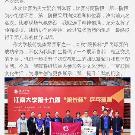
本次比赛。
本次比赛为男女混合团体赛，比赛分两阶段，第一阶段
为小组循环赛，第二阶段采用淘汰赛和排位赛，决出前八名
名次。比赛现场气氛热烈，我院选手精神饱满，充分发挥了
顽强拼搏、团结协作的精神。经过紧张激烈的角逐，最终取
得了第八名的优异成绩。
作为学校传统体育赛事之一，本次“院长杯”乒乓球赛的
成功举办，不仅为我院师生提供了一个展示自我、相互交流
的平台，也进一步提升了我院教职工的团队凝聚力和集体荣
誉感。今后，我院将继续举办参加各类文体活动，丰富校园
文化生活，为师生创造更多展示自我、提升自我的机会。