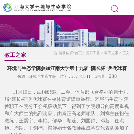
当前位置:
首页
>
党群工作
>
教工之家
> 正文
教工之家
环境与生态学院参加江南大学第十九届“院长杯”乒乓球赛
238
来源：环境与生态学院 时间：2024-11-11 点击量：
11月10日，由组织部、工会、体育部联合举办的第十九
届“院长杯”乒乓球赛在校体育馆隆重举行。环境与生态学院
教职工在院分工会积极动员下，得到了学院领导的高度重视
和广大师生的热烈响应，由肖正高老师领队，刘祥主任担任
教练，王震宇、李艳、邹华、顾蓬、刘国帅、邓芸、任洪
艳、周期、丁剑楠、梁婵娟十名教师组成学院代表队参加了