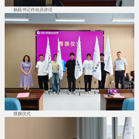
杨延书记作动员讲话
授旗仪式