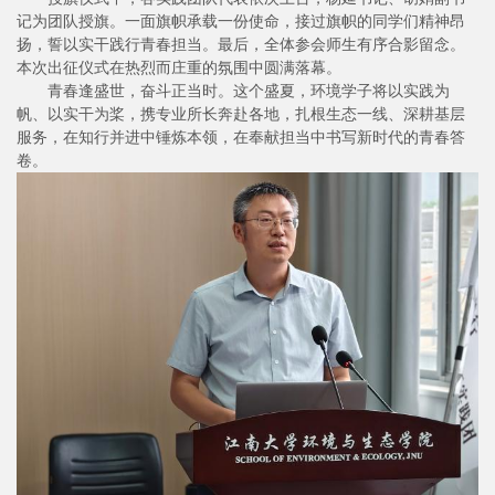
记为团队授旗。一面旗帜承载一份使命，接过旗帜的同学们精神昂
扬，誓以实干践行青春担当。最后，全体参会师生有序合影留念。
本次出征仪式在热烈而庄重的氛围中圆满落幕。
青春逢盛世，奋斗正当时。这个盛夏，环境学子将以实践为
帆、以实干为桨，携专业所长奔赴各地，扎根生态一线、深耕基层
服务，在知行并进中锤炼本领，在奉献担当中书写新时代的青春答
卷。