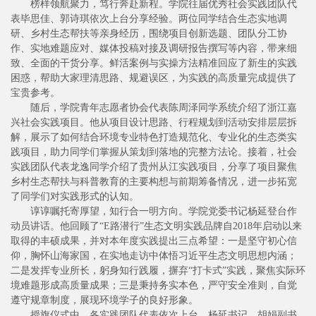
榜样领航聚力，笃行奔赴新程。学院往届优秀社会实践团队代
表毕思佳、郭诗琪依次上台分享经验。两位同学结合生态实地调
研、乡村生态帮扶等亲身经历，围绕项目创新选题、团队分工协
作、实地难题应对、媒体投稿对接及调研报告撰写等内容，带来细
致、全面的干货分享。鲜活案例与实操方法精准回应了新生的实践
困惑，帮助大家理清思路、规避误区，为实践的高质量完成提供了
宝贵参考。
随后，学院青年志愿者协会代表陈周泽同学系统介绍了浙江嘉
兴社会实践项目。他从项目设计思路、行程规划到活动安排层层拆
解，展示了如何结合环境专业特色打造规范化、专业化的生态类实
践项目，助力同学们掌握从策划到落地的完整方法论。接着，社会
实践团队代表龙逸同学介绍了贵州从江实践项目，分享了项目聚焦
乡村生态帮扶与科普教育的主要构想与前期筹备情况，进一步拓宽
了同学们对实践形式的认知。
谆谆嘱托寄厚望，知行合一明方向。学院党委书记杨延登台作
动员讲话。他回顾了“E路潜行”生态文明实践品牌自2018年启动以来
取得的丰硕成果，并对本年度实践提出三点希望：一是坚守初心信
仰，胸怀山海家国，在实地走访中体悟习近平生态文明思想内涵；
二是发挥专业所长，躬身知行践履，摒弃“打卡式”实践，聚焦实际环
境难题形成高质量成果；三是秉持务实本色，严守安全准则，自觉
遵守规章制度，展现环境学子的良好形象。
授旗仪式中，各实践团队代表依次上台，杨延书记、胡娟副书