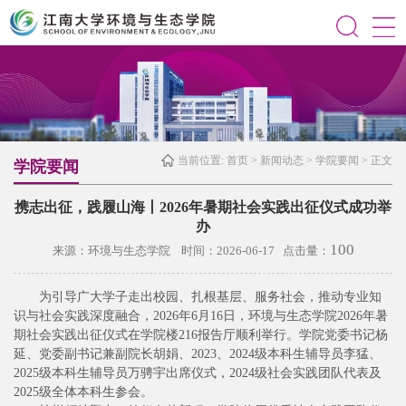
当前位置:
首页
>
新闻动态
>
学院要闻
> 正文
学院要闻
携志出征，践履山海丨2026年暑期社会实践出征仪式成功举
办
100
来源：环境与生态学院 时间：2026-06-17 点击量：
为引导广大学子走出校园、扎根基层、服务社会，推动专业知
识与社会实践深度融合，2026年6月16日，环境与生态学院2026年暑
期社会实践出征仪式在学院楼216报告厅顺利举行。学院党委书记杨
延、党委副书记兼副院长胡娟、2023、2024级本科生辅导员李猛、
2025级本科生辅导员万骋宇出席仪式，2024级社会实践团队代表及
2025级全体本科生参会。