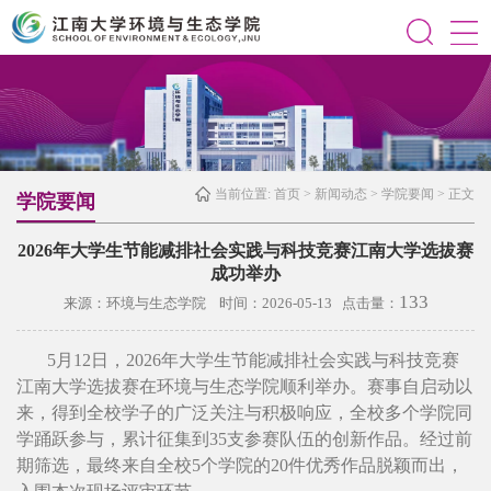
当前位置:
首页
>
新闻动态
>
学院要闻
> 正文
学院要闻
2026年大学生节能减排社会实践与科技竞赛江南大学选拔赛
成功举办
133
来源：环境与生态学院 时间：2026-05-13 点击量：
5月12日，2026年大学生节能减排社会实践与科技竞赛
江南大学选拔赛在环境与生态学院顺利举办。赛事自启动以
来，得到全校学子的广泛关注与积极响应，全校多个学院同
学踊跃参与，累计征集到35支参赛队伍的创新作品。经过前
期筛选，最终来自全校5个学院的20件优秀作品脱颖而出，