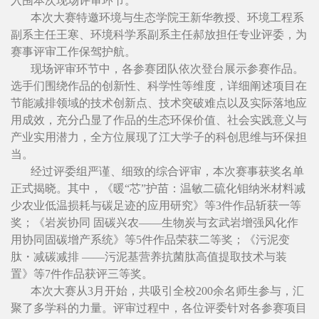
入围本次现场评审环节。
本次大赛特邀环境与生态学院王新华教授、环境工程系
副系主任王寒、环境科学系副系主任郝放担任专业评委，为
赛事评审工作保驾护航。
现场评审环节中，各参赛团队依次登台展示参赛作品。
选手们围绕作品的创新性、科学性等维度，详细阐述项目在
节能减排领域的技术创新点、技术突破难点以及实际落地应
用成效，充分凸显了作品的生态环保价值、社会实践意义与
产业实用潜力，全方位展现了江大学子的科创思维与环保担
当。
经过评委组严谨、细致的综合评审，本次赛事获奖名单
正式揭晓。其中，《暖“芯”护苗：温敏二硫化钼纳米材料减
少农业低温损耗与碳足迹的应用研究》等3件作品斩获一等
奖；《岩炭协同 固碳兴农——生物炭与玄武岩增强风化作
用协同固碳增产系统》等5件作品荣获二等奖；《污泥变
肽・减碳减排 ——污泥基营养抗菌肽高值提取技术与装
置》等7件作品获评三等奖。
本次大赛从3月开始，共吸引全校200余名师生参与，汇
聚了多学科的力量。评审过程中，各位评委针对各参赛项目