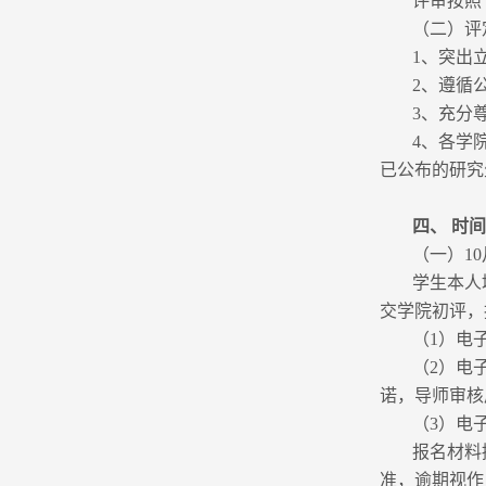
评审按照
（二）评
1、突出
2、遵循
3、充分
4、各学
已公布的研究
四、 时
（一）1
学生本人
交学院初评，
（1）电
（2）电
诺，导师审核
（3）电
报名材料接
准，逾期视作