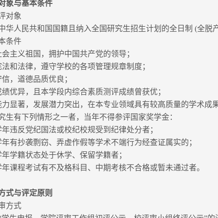
对象与基本条件
评对象
中华人民共和国国籍且纳入全国研究生招生计划的全日制 (全脱
本条件
社会主义祖国，拥护中国共产党的领导；
宪法和法律，遵守学校的各项管理规章制度；
守信，道德品质优良；
成绩优异，且本学段内综合素质测评成绩曾获优；
能力显著，发展潜力突出，在本专业领域具有较高质量的学术成
究生有下列情形之一者，当年不得参评国家奖学金：
学年违反党纪国法或校纪校规受到纪律处分者；
学年有抄袭剽窃、弄虚作假等学术不端行为经查证属实的；
学年学籍状态处于休学、保留学籍者；
学年课程考试有不及格科目、中期考核不合格或暂未通过者。
方式与评定原则
审方式