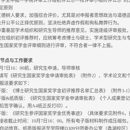
“学生申报—学院评审工作组初评公示—校评审小组终评公示”的
定原则
立德树人要求，加强综合评价，尤其是对申报者思想政治与道德
公开公平公正择优原则，坚决杜绝弄虚作假和徇私舞弊行为。
尊重基层学术组织和研究生导师的推荐意见，实施逐级评审报批
院在组织初评推荐时，应统筹考虑博士与硕士、学术型研究生与
生国家奖学金评审细则进行评审，不符合者一律不上报。
间节点与工作要求
0月7日16：00前，研究生申请，导师审核
填写《研究生国家奖学金申请审批表》（附件2）、学术论文和
报送要求如下：
子版：《博士研究生国家奖学金初评推荐名单汇总表》（附件3-1
子版&纸质版：《研究生国家奖学金申请审批表》《个人成果登记
后签字确认，用A4纸正反打印）。
子版：《研究生参评国家奖学金优秀事迹》（具体要求见附件6，
收截止时间：10月7日16：00。所有电子版材料制作成压缩包，重命名
自动放弃。纸质版报送至学院楼D309分团委办公室（蠡湖校区）