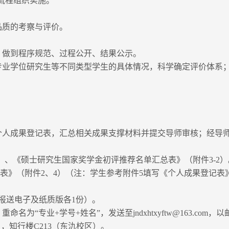
流程组织实施。
品质的考察与评价。
，做到程序规范、过程公开、结果公示。
专业学位研究生等不同类型学生的具体情况，科学确定评价体系
个人成果登记表，汇总相关成果支撑材料并提交导师审核；经导
）、《硕士研究生国家奖学金初评推荐名单汇总表》（附件3-2）
表》（附件2、4）（注：学生参考附件5填写《个人成果登记表
报送电子及纸质版各1份）。
为“专业+学号+姓名”，发送至jndxhtxyftw@163.com，
，知行楼C213（东氿校区）。