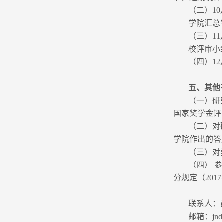
（二）1
学院汇总
（三）1
校评审小
（四）1
五、其他
（一）研
国家奖学金评
（二）对
学院作出的答
（三）对
（四） 
分规定（201
联系人：薛
邮箱：jndx