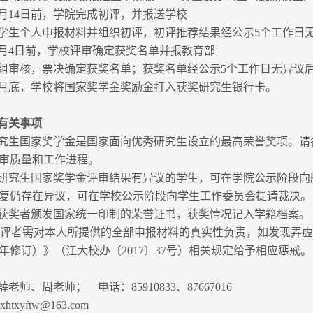
0月14日前，学院完成初评，并报送学校
学生个人申报材料并组织初评，初评推荐结果经公示5个工作日
1月4日前，学校评审确定获奖名单并报教育部
组审核，票决确定获奖名单；获奖名单经公示5个工作日无异议
2月底，学校将国家奖学金奖励金打入获奖研究生银行卡。
有关事项
究生国家奖学金是国家面向优秀研究生设立的最高荣誉奖项。请
审质量和工作进程。
研究生国家奖学金评审结果有异议的学生，可在学院公示阶段向
复仍存在异议，可在学校公示阶段向学生工作委员会提请裁决。
获奖者颁发国家统一印制的荣誉证书，获奖情况记入学籍档案。
参评者需对本人所提供的全部申报材料的真实性负责，如发现弄
7年修订）》（江大校办〔2017〕37号）相关规定给予相应惩戒。
老师、周老师； 电话：85910833、87667016
htxyftw@163.com