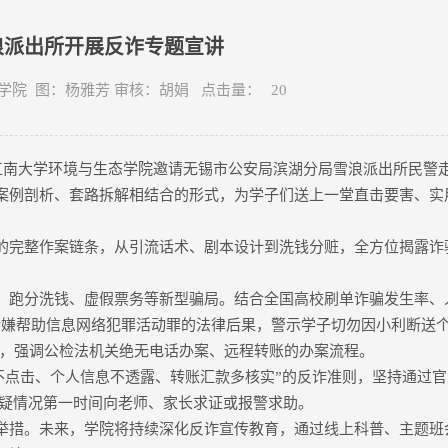
浪派出所开展反诈专题宣讲
与生态学院 图：杨雅芳 审核：胡娟 点击量：
20
江南大学环境与生态学院邀请无锡市公安局滨湖分局雪浪派出所民警
案例剖析、套路拆解相结合的形式，为学子们送上一堂直击要害、实
的完整作案链条，从引流话术、剧本设计到洗钱分赃，全方位揭露诈
、跑分洗钱、虚假票务等新型骗局。结合全国高校刷单诈骗发生率、
其涉嫌帮助信息网络犯罪活动罪的法律后果，警示学子切勿因小利断送
话术，强调公检法机关绝无电话办案、远程转账的办案流程。
不点击、个人信息不透露、转账汇款多核实”的反诈准则，坚持通过
可疑情况第一时间向老师、家长求证或报警求助。
举措。未来，学院将持续深化反诈宣传教育，通过线上科普、主题班