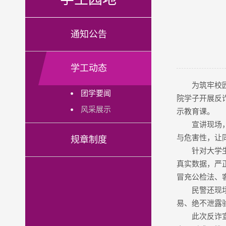
通知公告
学工动态
为筑牢校
团学要闻
院学子开展反
风采展示
示教育课。
宣讲现场
与危害性，让同
规章制度
针对大学
真实数据，严
冒充公检法、客
民警还现
易、绝不泄露
此次反诈