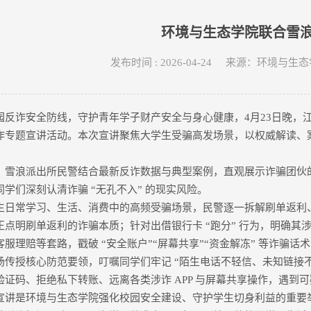
环境与生态学院联合雪
发布时间 : 2026-04-24 来源：环境
园反诈安全防线，守护青年学子财产安全与身心健康，4月23日晚，
诈专题宣讲活动。本次宣讲聚焦大学生受骗高发场景，以权威解读、
，雪浪派出所民警结合最新反诈数据与典型案例，直观展示诈骗团伙
学们深刻认清诈骗 “无孔不入” 的现实风险。
生日常学习、生活、消费中的高频受骗场景，民警逐一拆解刷单返利
正点明刷单返利的诈骗本质；针对出借银行卡 “跑分” 行为，明确
服理赔等套路，戳破 “安全账户”“屏幕共享”“资金解冻” 等诈骗
场传授核心防范要领，叮嘱同学们牢记 “陌生电话不轻信、未知链接
验证码、拒绝私下转账、远离各类涉诈 APP 与屏幕共享操作，遇到
宣讲是环境与生态学院强化校园安全建设、守护学生切身利益的重要