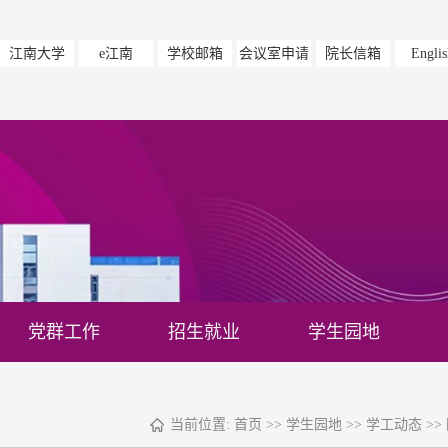
江南大学
e江南
学校邮箱
会议室申请
院长信箱
Englis
党群工作
招生就业
学生园地
当前位置:
首页
>>
学生园地
>>
学工动态
>>