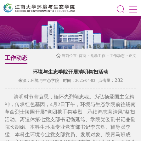
当前位置:
首页
>
党群工作
>
工作动态
> 正文
工作动态
环境与生态学院开展清明祭扫活动
282
来源：环境与生态学院 时间：2025-04-03 点击量：
清明时节寄哀思，缅怀先烈颂忠魂。为弘扬爱国主义精
神，传承红色基因，4月2日下午，环境与生态学院前往锡南
革命烈士陵园开展"党团携手祭英烈，承续鸿志育清风"祭扫
活动。离退休第七党支部书记衡延笃、学院党委副书记兼副
院长胡娟、本科生环境专业党支部书记李东辉、辅导员李
猛、本科生环境专业党支部党员、发展对象、院青马班成