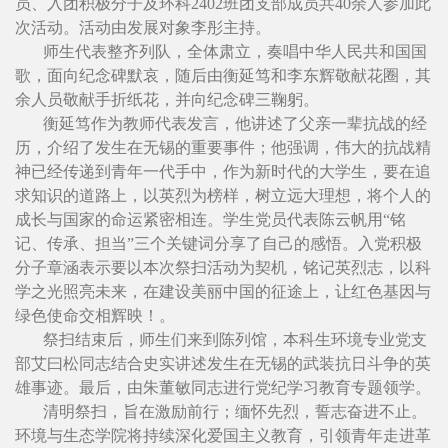
员、入团积极分子及环科2402班团支部成员共40余人参加此
次活动。活动由发展对象李彤主持。
师生代表整齐列队，全体肃立，奏唱中华人民共和国国
歌，面向纪念碑默哀，随后由衡延笃和李东辉敬献花圈，其
余人员敬献手折纸花，并向纪念碑三鞠躬。
衡延笃作为教师代表发言，他讲述了父亲一辈抗战的经
历，介绍了发生在无锡的重要事件；他强调，伟大的抗战精
神已经传递到青年一代手中，作为新时代的大学生，要在追
求知识的道路上，以英烈为榜样，树立远大理想，将个人的
成长与国家的命运紧密相连。学生党员代表陈云帆用“铭
记、传承、担当”三个关键词分享了自己的感悟。入党积极
分子章涵表示要以本次祭扫活动为契机，铭记英烈志，以科
学之光照亮未来，在建设美丽中国的征途上，让红色基因与
绿色使命交相辉映！。
祭扫结束后，师生们来到陈列馆，本科生环境专业党支
部艾曰松同志结合史实讲述发生在无锡的武装抗日斗争的英
雄事迹。最后，由朱董敏同志进行党纪学习教育专题领学。
清明祭扫，旨在激励前行；缅怀先烈，誓志奋进不止。
环境与生态学院将持续深化爱国主义教育，引领青年走进革