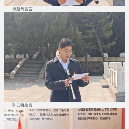
衡延笃发言
陈云帆发言