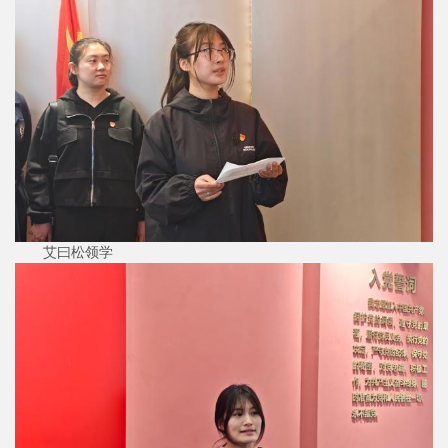
艾曰松领学