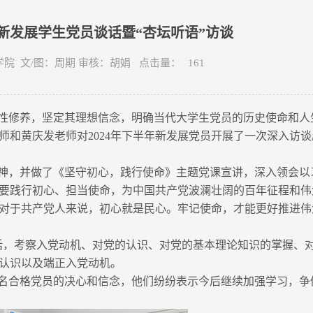
新发展学生党员谈话暨“杏坛听语”访谈
生态学院 文/图：周期 审核：胡娟 点击量：
161
修养，坚定其理想信念，明确当代大学生党员的历史使命和人生追
师和黄庆发老师对2024年下半年新发展党员开展了一次深入访谈
神，并做了《坚守初心，践行使命》主题党课宣讲，深入领会以
要践行初心、担当使命，为中国共产党波澜壮阔的百年征程和伟
对于共产党人来说，初心就是民心。牢记使命，才能更好推进伟
话，考察入党动机、对党的认识、对党的基本理论知识的掌握、
认识以及端正入党动机。
名合格党员的决心和信念，他们纷纷表示今后继续加强学习，争