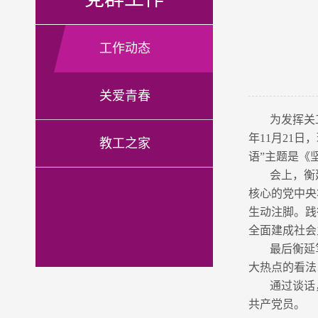
工作动态
关爱青春
为发挥关
年11月21
教工之家
语”主题是《
会上，衡
核心的党中央
生动注脚。践
全面建成社会
最后衡延
大热点的看法
通过谈话
共产党员。