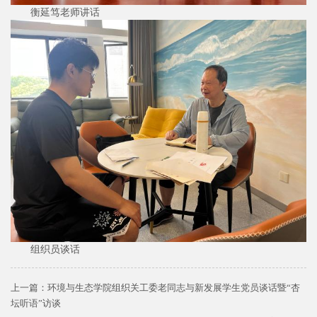
衡延笃老师讲话
组织员谈话
上一篇：
环境与生态学院组织关工委老同志与新发展学生党员谈话暨“杏
坛听语”访谈