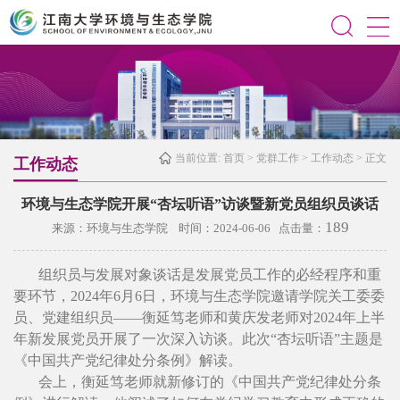
当前位置:
首页
>
党群工作
>
工作动态
> 正文
工作动态
环境与生态学院开展“杏坛听语”访谈暨新党员组织员谈话
189
来源：环境与生态学院 时间：2024-06-06 点击量：
组织员与发展对象谈话是发展党员工作的必经程序和重
要环节，2024年6月6日，环境与生态学院邀请学院关工委委
员、党建组织员——衡延笃老师和黄庆发老师对2024年上半
年新发展党员开展了一次深入访谈。此次“杏坛听语”主题是
《中国共产党纪律处分条例》解读。
会上，衡延笃老师就新修订的《中国共产党纪律处分条