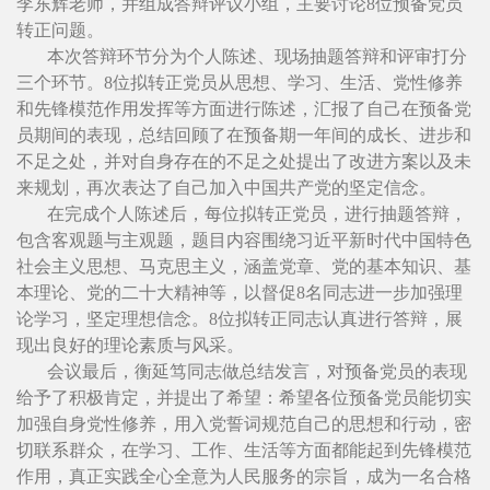
李东辉老师，并组成答辩评议小组，主要讨论8位预备党员
转正问题。
本次答辩环节分为个人陈述、现场抽题答辩和评审打分
三个环节。8位拟转正党员从思想、学习、生活、党性修养
和先锋模范作用发挥等方面进行陈述，汇报了自己在预备党
员期间的表现，总结回顾了在预备期一年间的成长、进步和
不足之处，并对自身存在的不足之处提出了改进方案以及未
来规划，再次表达了自己加入中国共产党的坚定信念。
在完成个人陈述后，每位拟转正党员，进行抽题答辩，
包含客观题与主观题，题目内容围绕习近平新时代中国特色
社会主义思想、马克思主义，涵盖党章、党的基本知识、基
本理论、党的二十大精神等，以督促8名同志进一步加强理
论学习，坚定理想信念。8位拟转正同志认真进行答辩，展
现出良好的理论素质与风采。
会议最后，衡延笃同志做总结发言，对预备党员的表现
给予了积极肯定，并提出了希望：希望各位预备党员能切实
加强自身党性修养，用入党誓词规范自己的思想和行动，密
切联系群众，在学习、工作、生活等方面都能起到先锋模范
作用，真正实践全心全意为人民服务的宗旨，成为一名合格