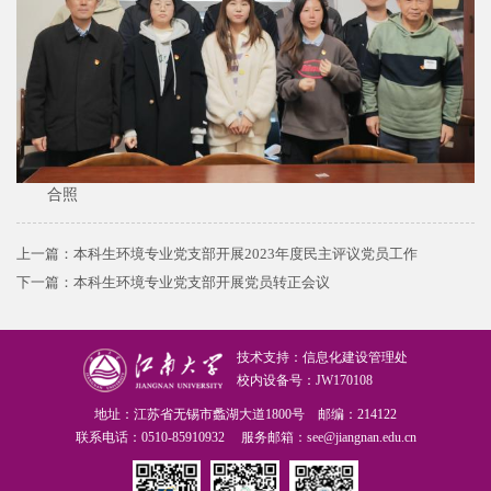
合照
上一篇：
本科生环境专业党支部开展2023年度民主评议党员工作
下一篇：
本科生环境专业党支部开展党员转正会议
技术支持：信息化建设管理处
校内设备号：JW170108
地址：江苏省无锡市蠡湖大道1800号 邮编：214122
联系电话：0510-85910932 服务邮箱：see@jiangnan.edu.cn