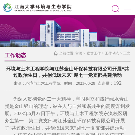
当前位置:
首页
>
党群工作
>
工作动态
> 正文
工作动态
环境与土木工程学院与江苏金山环保科技有限公司开展“共
过政治生日，共创低碳未来”迎七一党支部共建活动
192
来源：环境与土木工程学院 时间：2023-06-28 点击量：
为深入贯彻党的二十大精神，牢固树立和践行绿水青山
就是金山银山的理念，站在人与自然和谐共生的高度谋划发
展。2023年6月27日下午，环境与土木工程学院东氿校区研
究生第一、第二党支部与江苏金山环保科技有限公司开展
了“共过政治生日，共创低碳未来”迎七一党支部共建活动。