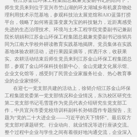
在江苏金山环保工程集团总裁兼党委副书记的陪同下，
师生党员来到位于宜兴市竺山湖的环太湖城乡有机废弃物处
理利用技术示范基地，参观科技治太展览馆和AIO蓝藻打捞
平台，领略了如何将蓝藻变废为宝的科技魅力，近距离感受
先进的生态治理技术。环境与土木工程学院党委副书记兼副
院长胡娟和江苏金山环保工程集团总裁兼党委副书记徐韬共
同为江南大学校外耕读教育实践基地揭牌。党员集体在实践
基地体验农耕活动，进行果园采摘等，挥洒汗水，收获果
实。农耕活动结束后师生党员来到江苏金山环保工程集团总
部，参观了金山环保科技创新中心、金山党建文化展示馆、
企业文化馆等，感受到了民营企业家服务社会、热心教育事
业的企业家情怀。
在迎七一党支部共建的活动上，徐韬介绍江苏金山环保
工程集团党委第一党支部情况和企业情况，东氿校区研究生
第二党支部书记毛雪莲作为党员代表介绍研究生党支部工
作，中共宜兴市委党校培训科副科长孙锦霞作专题报告，主
题为“党的二十大进企业——习近平的天下情怀”。最后双方
党支部对课题研究、行业动向、就业情况等进行座谈交流。
整个过程中企业与学生之间有着很好地沟通交流，企业深入