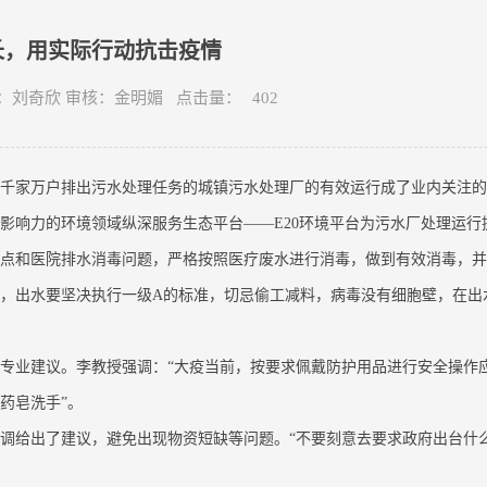
长，用实际行动抗击疫情
文/图：刘奇欣 审核：金明媚 点击量：
402
千家万户排出污水处理任务的城镇污水处理厂的有效运行成了业内关注的
影响力的环境领域纵深服务生态平台——E20环境平台为污水厂处理运行
点和医院排水消毒问题，严格按照医疗废水进行消毒，做到有效消毒，并
，出水要坚决执行一级A的标准，切忌偷工减料，病毒没有细胞壁，在出
专业建议。李教授强调：“大疫当前，按要求佩戴防护用品进行安全操作
药皂洗手”。
调给出了建议，避免出现物资短缺等问题。“不要刻意去要求政府出台什