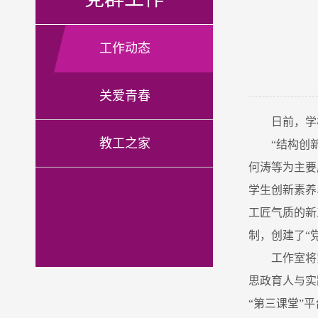
工作动态
关爱青春
日前，学
教工之家
“结构创
何涛等为主要
学生创新素养
工匠气质的新
制，创建了“
工作室将
思政育人与实
“第三课堂”