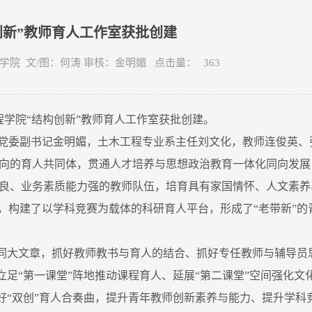
创新”教师育人工作室获批创建
木工程学院 文/图：何涛 审核：金明媚 点击量：
363
学院“结构创新”教师育人工作室获批创建。
院党委副书记金明媚，土木工程专业系主任刘文化，教师连俊英、
向的育人共同体，贯通人才培养与思想政治教育一体化同向发展
良、业务素质能力强的教师队伍，培育具有家国情怀、人文素养
，构建了以学科竞赛为载体的科研育人平台，形成了“老带新”的
同大文章，抓好教师教书与育人的结合、抓好专任教师与辅导员
立足“第一课堂”阵地推动课程育人、延展“第二课堂”空间强化文
谱好“双创”育人合奏曲，提升青年教师创新素养与能力、提升学科