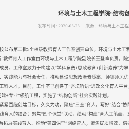
环境与土木工程学院“结构
发布时间 : 2020-03-23 来源：环境与土
校公布第二批
5
个校级教师育人工作室创建单位，环境与土木工程
新”教师育人工作室由环境与土木工程学院副院长王登峰负责，
成员。工作室致力于构建以“学科竞赛
+
思政教育
+
创新素养
”
为导
、实践能力与社会责任，推动建设思想政治素质高、师德师风优
工科人才。目前，工作室已创建了“杏坛听语”思政文化育人平台
党建
+
专业
”
领航工程，实施了“结构创新”社会实践计划。
紧紧围绕创建目标，久久为功，聚焦
“
三全
”
育人，写好
“
结合
”
协
践育人的结合；聚焦“四个课堂”联动，绘就“构建”育人工笔画，
平台拓展实践育人、推动“第四课堂”网络育人；聚焦提质增效，