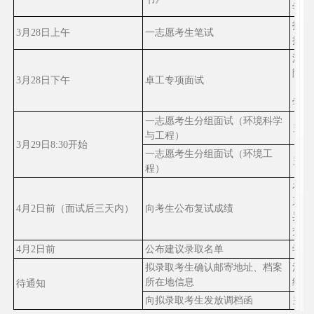
学院
报道
3
月
28
日上午
一志愿考生笔试
携带
江南
院
21
3
月
28
日
下午
卓工专项面试
（导
学院
一志愿考生分组面试
（环境科学
另行
与工程）
3
月
29
日
8:30开始
一志愿考生分组面试
（环境工
另行
程）
在江
系统
4
月
2
日前（面试后三天内）
向考生公布复试成绩
异议
交成
4
月
2
日前
公布建议录取名单
学院
拟录取考生确认邮寄地址、档案
江南
所在地信息
统
待通知
向拟录取考生发放调档函
另行