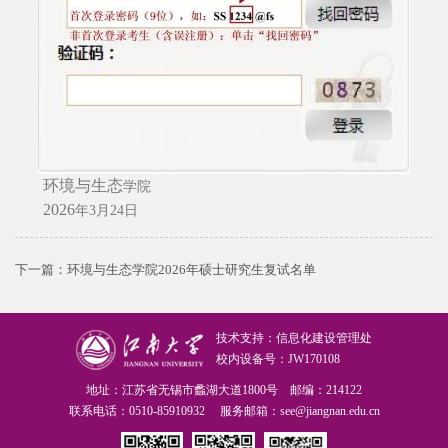
环境与生态
学院
2026
年
3
月
24
日
下一篇：
环境与生态学院2026年硕士研究生复试名单
技术支持：信息化建设管理处
校内设备号：JW170108
地址：江苏省无锡市蠡湖大道1800号 邮编：214122
联系电话：0510-85910932 服务邮箱：see@jiangnan.edu.cn