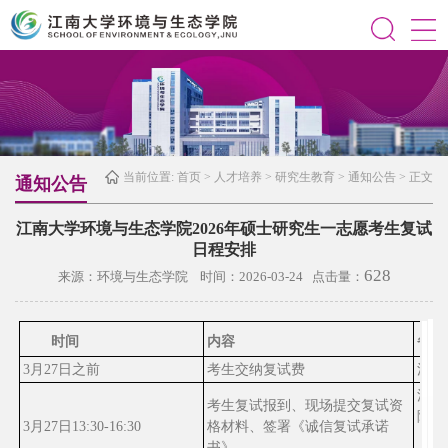
当前位置:
首页
>
人才培养
>
研究生教育
>
通知公告
> 正文
通知公告
江南大学环境与生态学院2026年硕士研究生一志愿考生复试
日程安排
628
来源：环境与生态学院 时间：2026-03-24 点击量：
时间
内容
备注
3
月
27
日之前
考生交纳复试费
江南
江南
考生复试报到
、
现场提交复试资
院
21
3
月
27
日
13:30-16:30
格材料、签署《诚信复试承诺
（导
书》