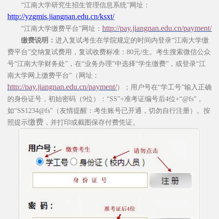
“
江南大学研究生招生管理信息系统
”
网址：
http://yzgmis.jiangnan.edu.cn/ksxt/
http://pay.jiangnan.edu.cn/payment/
“
江南大学缴费平台
”
网址：
缴费说明：
进入复试考生在学院规定的时间内登录
“
江南大学缴
费平台
”
交纳复试费用，复试收费标准：
80
元
/
生。考生搜索微信公众
号
“
江南大学财务处
”
，在
“
业务办理
”
中选择
“
学生缴费
”
，或登录
“
江
南大学网上缴费平台
”
（网址：
http://pay.jiangnan.edu.cn/payment/
）；
用户号在
“学工号”输入正确
的身份证号，初始密码（
9
位）：“
SS
”
+
准考证编号后
4
位
+
“
@fs
”，
如“
SS1234@fs
”
（友情提醒：考生账号已开通，切勿自行注册）。按
缴费
照提示
，并打印或截图保存付费凭证。