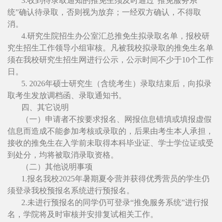
3.收到待录取通知的推免生须及时通过“推免服务系
统”确认待录取，否则视为放弃；一经双方确认，不得取
消。
4.研究生院招生办公室汇总推免生拟录取名单，报校研
究生招生工作领导小组审核。凡被我校拟录取的推免生名单
须在我校研究生招生网进行公示，公示时间不少于10个工作
日。
5. 2026年硕士研究生（含统考生）录取结束后，向拟录
取考生发放调档函、录取通知书。
四、其它说明
（一）申请者不按要求报名、网报信息错填或填报虚假
信息而造成不能参加考核或录取的，后果由考生本人承担，
接收的推免生在入学前未取得本科毕业证、学士学位证或受
到处分，均将被取消录取资格。
（二）其他说明事项
1.报名我校2025年暑期夏令营并获得优秀营员的学生仍
须登录我校预报名系统进行预报名。
2.未进行预报名的同学仍可登录“推免服务系统”进行报
名，学院将及时审核并安排复试相关工作。