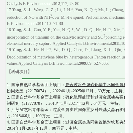
Catalysis B
:
Environmental
2012
,
117
, 73-80.
17
.
Yang, S. J.
; Wang, C. Z.; Li, J. H.*; Yan, N. Q.*; Ma, L.; Chang, H. Z
3
reduction of NO with NH
over Mn-Fe spinel: Performance, mechanism and
B
:
Environmental
2011
,
110
, 71-80.
1
8
.
Yang, S. J.
; Guo, Y. F.; Yan, N. Q.*; Wu, D. Q.; He, H. P.; Xie, J. K.; 
2
incorporation of titanium on the catalytic activity and SO
poisoning resist
elemental mercury capture.
Applied Catalysis B
:
Environmental
2011
,
101
, 6
1
9
.
Yang, S. J.
; He, H. P.*; Wu, D. Q.; Chen, D.; Liang, X. L.; Qin, Z. H.;
Decolorization of methylene blue by heterogeneous Fenton reaction using 
values.
Applied Catalysis B:
Environmental
2009
,
89
, 527-535.
【科研项目】
1. 国家自然科学基金面上项目：
复合过渡金属硫化物中不同金属在其
协同效应
（22176074），2022年1月-2025年12月，60万元，主持。
2. 国家自然科学基金面上项目：硫化氢预处理和过渡金属掺杂强化
制研究（21777070），2018年1月-2021年12月，64万元，主持。
3. 江苏省杰出青年基金：过渡金属类质同像置换对铁基尖晶石矿物界面反应性
月-2018年6月，100万元，主持。
4. 国家自然科学基金面上项目：过渡金属类质同象置换对铁基尖晶石NH3-
2014年1月-2017年12月，90万元，主持。