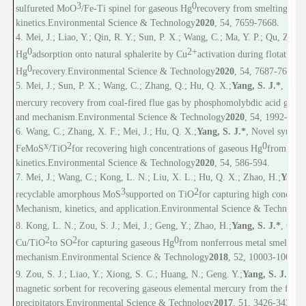
3
0
sulfureted MoO
/Fe-Ti spinel for gaseous Hg
recovery from smelting flu
kinetics.
Environmental Science & Technology
2020
, 54, 7659-7668.
4. Mei, J.; Liao, Y.; Qin, R. Y.; Sun, P. X.; Wang, C.; Ma, Y. P.; Qu, Z.*; 
0
2+
Hg
adsorption onto natural sphalerite by Cu
activation during flotation
0
Hg
recovery.
Environmental Science & Technology
2020
, 54, 7687-7696.
5. Mei, J.; Sun, P. X.; Wang, C.; Zhang, Q.; Hu, Q. X.;
Yang, S. J.*
, Sign
mercury recovery from coal-fired flue gas by phosphomolybdic acid grafti
and mechanism.
Environmental Science & Technology
2020
, 54, 1992-2001
6. Wang, C.; Zhang, X. F.; Mei, J.; Hu, Q. X.;
Yang, S. J.*
, Novel synergi
x
2
0
FeMoS
/TiO
for recovering high concentrations of gaseous Hg
from smel
kinetics.
Environmental Science & Technology
2020
, 54, 586-594.
7. Mei, J.; Wang, C.; Kong, L. N.; Liu, X. L.; Hu, Q. X.; Zhao, H.;
Yang, 
3
2
recyclable amorphous MoS
supported on TiO
for capturing high concentr
Mechanism, kinetics, and application.
Environmental Science & Technolog
8. Kong, L. N.; Zou, S. J.; Mei, J.; Geng, Y.; Zhao, H.;
Yang, S. J.*
, Outs
2
2
0
Cu/TiO
to SO
for capturing gaseous Hg
from nonferrous metal smelting 
mechanism.
Environmental Science & Technology
2018
, 52, 10003-10010.
9. Zou, S. J.; Liao, Y.; Xiong, S. C.; Huang, N.; Geng. Y.;
Yang, S. J.*
, H
magnetic sorbent for recovering gaseous elemental mercury from the flue gas
precipitators.
Environmental Science & Technology
2017
, 51, 3426-3434.