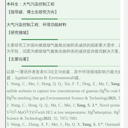
本
科
生：大气污染控制工程
【指导硕、博士生研究方向】
大气污染控制工程、环境功能材料
【研究领域】
主要研究工作面向燃煤烟气氮氧化物和汞减排的国家重大需求，以表
为手段，试图为燃煤烟气氮氧化物和汞的减排提供最优解决方案。
【主要论著】
以第一
/
通讯作者发表
SCI
论文
50
余
篇，其中环境领域影响力最大的期
篇，
Applied Catalysis B: Environmental
6
篇。
1. W
ang
, C.; Mei, J.; Hong, Q. Q.; Xie, F. T.; Ding, Z.; Ma, C.;
Yang, S. J
0
sulfide sorbents to capture low concentrations of gaseous Hg
in coal-fired
0
Hg
in smelting flue gas.
Environmental Science & Technology
2021
, 55, 7
2
. Wang, C.; Hong, Q. Q.; Ma, C.; Mei, J.;
Yang, S. J.*
, Novel promotion 
2
5
3
2
0
0
V
O
-MoO
/TiO
with HCl at low temperatures: Hg
adsorption, Hg
oxid
Science & Technology
2021
, 55, 7072-7081.
3. Wang, C.; Zhang, X. F.; Mei, J.; Hu, Q. X.;
Yang, S. J.*
, Outstanding p