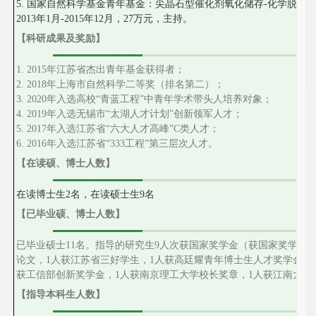
5. 国家自然科学基金青年基金：尖晶石型催化剂氧化储存-化学脱附法控制
2013年1月-2015年12月，27万元，主持。
【科研成果及奖励】
1. 2015年江苏省杰出青年基金获得者；
2. 2018年上海市自然科学二等奖（排名第二）；
3. 2020年入选高校“青蓝工程”中青年学术带头人培养对象；
4. 2019年入选无
锡市
“
太湖人才计划
”
创新领军人才；
5. 2017年入选江苏省“六大人才高峰”C类人才；
6. 2016年入选江苏省“333工程”第三层次人才。
【在读硕、博士人数】
在读博士生
2
名，在读硕士生
9
名
【已毕业硕、博士人数】
已毕业硕士
11
名。
指导的研究生
9
人次获国家奖学金（获国家奖学金
论文，
1
人获江苏省三好学生，
1
人获高廷耀青年博士生人才奖学金，
获工信部创新奖学金，
1
人获南京理工大学校长奖章，
1
人获江南大学
【指导本科生人数】