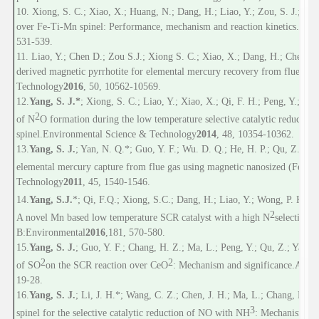
10. Xiong, S. C.; Xiao, X.; Huang, N.; Dang, H.; Liao, Y.; Zou, S. J.;
Yang
over Fe-Ti-Mn spinel: Performance, mechanism and reaction kinetics.
Envi
531-539.
11. Liao, Y.; Chen D.; Zou S.J.; Xiong S. C.; Xiao, X.; Dang, H.; Chen, T
derived magnetic pyrrhotite for elemental mercury recovery from flue gas.
Technology
2016
, 50, 10562-10569.
12.
Yang, S. J.*
; Xiong, S. C.; Liao, Y.; Xiao, X.; Qi, F. H.; Peng, Y.; Fu
2
of N
O formation during the low temperature selective catalytic reducti
spinel.
Environmental Science & Technology
2014
, 48, 10354-10362.
13.
Yang, S. J.
; Yan, N. Q.*; Guo, Y. F.; Wu. D. Q.; He, H. P.; Qu, Z.; Li, 
3-
x
elemental mercury capture from flue gas using magnetic nanosized (Fe
Technology
2011
, 45, 1540-1546.
1
4
.
Yang, S.
J.
*
; Qi, F.
Q.
; Xiong, S.
C.
; Dang, H.; Liao, Y.; Wong, P. K.*; L
2
A novel Mn based low temperature SCR catalyst with a high N
selectivity.
B
:
Environmental
2016
,
181, 570-580.
15.
Yang, S. J.
; Guo, Y. F.; Chang, H. Z.; Ma, L.; Peng, Y.; Qu, Z.; Yan, N
2
2
of SO
on the SCR reaction over CeO
: Mechanism and significance.
Appli
19-28.
16
.
Yang, S. J.
; Li, J. H.*; Wang, C. Z.; Chen, J. H.; Ma, L.; Chang, H. Z
3
spinel for the selective catalytic reduction of NO with NH
: Mechanism and 