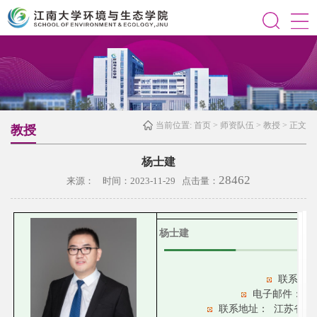
当前位置:
首页
>
师资队伍
>
教授
> 正文
教授
杨士建
28462
来源： 时间：2023-11-29 点击量：
杨士建
联系电
电子邮件：
ya
联系地址：
江苏省无